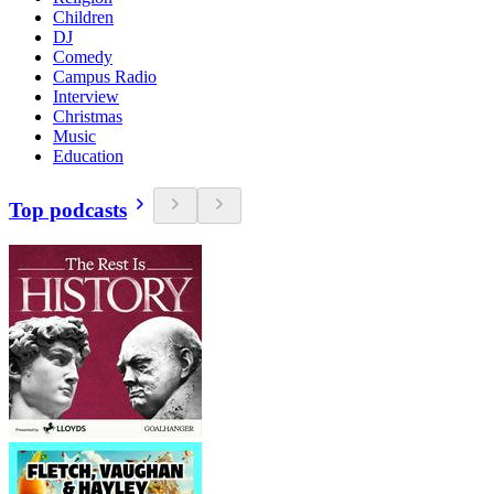
Children
DJ
Comedy
Campus Radio
Interview
Christmas
Music
Education
Top podcasts