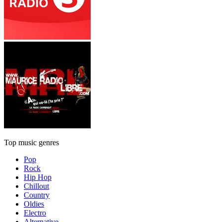
Top music genres
Pop
Rock
Hip Hop
Chillout
Country
Oldies
Electro
Alternative