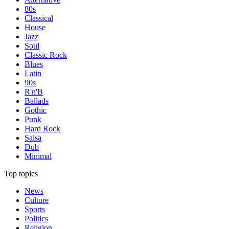
80s
Classical
House
Jazz
Soul
Classic Rock
Blues
Latin
90s
R'n'B
Ballads
Gothic
Punk
Hard Rock
Salsa
Dub
Minimal
Top topics
News
Culture
Sports
Politics
Religion