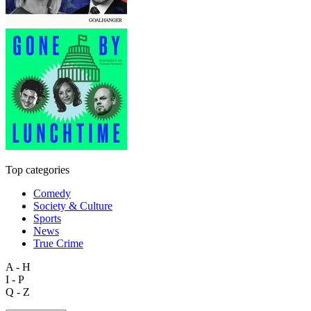
Top categories
Comedy
Society & Culture
Sports
News
True Crime
A - H
I - P
Q - Z