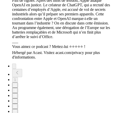
Fini de rigoler. Après des mois de tension, Apple attaque
OpenAI en justice. Le créateur de ChatGPT, qui a recruté des
centaines d’employés d’Apple, est accusé de vol de secrets
industriels alors qu’il prépare ses premiers appareils. Cette
confrontation entre Apple et OpenAI marque-t-elle un
tournant dans l’industrie ? On en discute dans cette émission.
Au programme également, une dérogation de l’Europe sur les
batteries remplaçables et de Microsoft qui n’en finit plus
d’arrêter le suivi d’Office.
___
Vous aimez ce podcast ? Mettez-lui ⭐️⭐️⭐️⭐️⭐️ !
Hébergé par Acast. Visitez acast.com/privacy pour plus
d'informations.
1
2
3
4
5
6
7