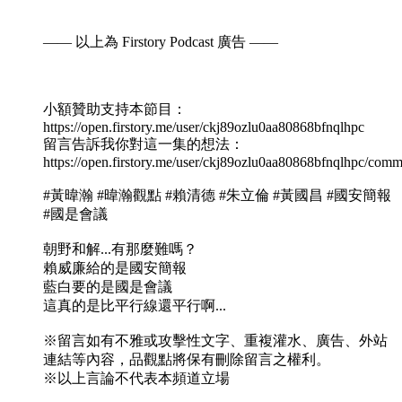
—— 以上為 Firstory Podcast 廣告 ——
小額贊助支持本節目：
https://open.firstory.me/user/ckj89ozlu0aa80868bfnqlhpc
留言告訴我你對這一集的想法：
https://open.firstory.me/user/ckj89ozlu0aa80868bfnqlhpc/comm
#黃暐瀚 #暐瀚觀點 #賴清德 #朱立倫 #黃國昌 #國安簡報
#國是會議
朝野和解...有那麼難嗎？
賴威廉給的是國安簡報
藍白要的是國是會議
這真的是比平行線還平行啊...
※留言如有不雅或攻擊性文字、重複灌水、廣告、外站
連結等內容，品觀點將保有刪除留言之權利。
※以上言論不代表本頻道立場