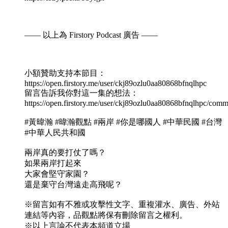
—— 以上為 Firstory Podcast 廣告 ——
小額贊助支持本節目：
https://open.firstory.me/user/ckj89ozlu0aa80868bfnqlhpc
留言告訴我你對這一集的想法：
https://open.firstory.me/user/ckj89ozlu0aa80868bfnqlhpc/comm
#黃暐瀚 #暐瀚觀點 #兩岸 #你是哪國人 #中華民國 #台灣
#中華人民共和國
兩岸真的要打仗了嗎？
如果兩岸打起來
大家會堅守家園？
還是棄守台灣遠走高飛呢？
※留言如有不雅或攻擊性文字、重複灌水、廣告、外站
連結等內容，品觀點將保有刪除留言之權利。
※以上言論不代表本頻道立場