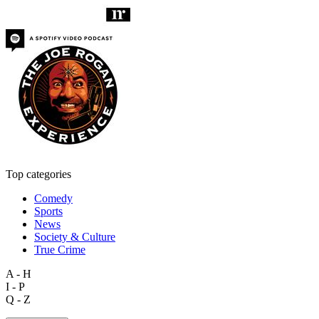
Top categories
Comedy
Sports
News
Society & Culture
True Crime
A - H
I - P
Q - Z