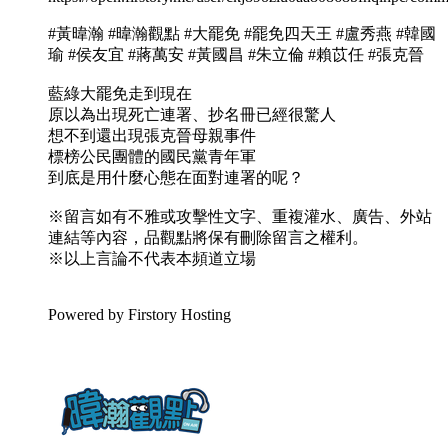
#黃暐瀚 #暐瀚觀點 #大罷免 #罷免四天王 #盧秀燕 #韓國
瑜 #侯友宜 #蔣萬安 #黃國昌 #朱立倫 #賴苡任 #張克晉
藍綠大罷免走到現在
原以為出現死亡連署、抄名冊已經很驚人
想不到還出現張克晉母親事件
標榜公民團體的國民黨青年軍
到底是用什麼心態在面對連署的呢？
※留言如有不雅或攻擊性文字、重複灌水、廣告、外站
連結等內容，品觀點將保有刪除留言之權利。
※以上言論不代表本頻道立場
Powered by Firstory Hosting