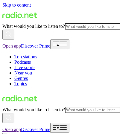
Skip to content
What would you like to listen to?
Open app
Discover Prime
Top stations
Podcasts
Live sports
Near you
Genres
Topics
What would you like to listen to?
Open app
Discover Prime