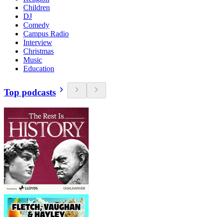
Children
DJ
Comedy
Campus Radio
Interview
Christmas
Music
Education
Top podcasts