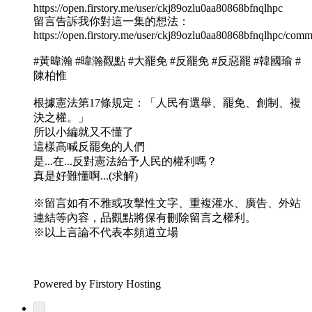
https://open.firstory.me/user/ckj89ozlu0aa80868bfnqlhpc
留言告訴我你對這一集的想法：
https://open.firstory.me/user/ckj89ozlu0aa80868bfnqlhpc/comm
#黃暐瀚 #暐瀚觀點 #大罷免 #反罷免 #反惡罷 #韓國瑜 #
陳柏惟
根據憲法第17條規定：「人民有選舉、罷免、創制、複
決之權。」
所以小編就又不懂了
這樣高喊反罷免的人們
是...在...反對憲法給予人民的權利嗎？
真是好難懂啊...(求解)
※留言如有不雅或攻擊性文字、重複灌水、廣告、外站
連結等內容，品觀點將保有刪除留言之權利。
※以上言論不代表本頻道立場
Powered by Firstory Hosting