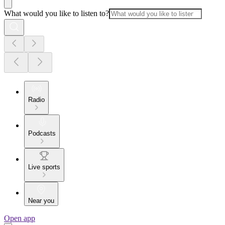
What would you like to listen to?
Radio
Podcasts
Live sports
Near you
Open app