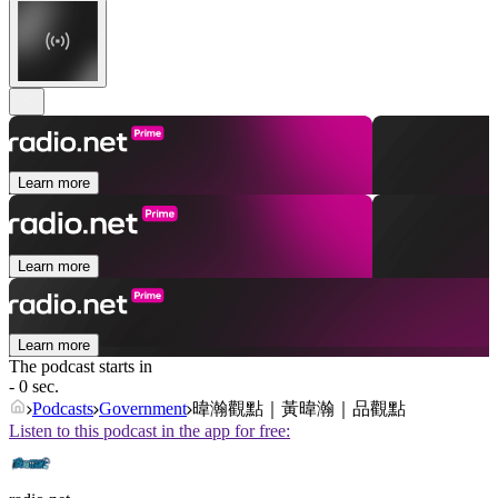
Learn more
Learn more
Learn more
The podcast starts in
- 0 sec.
Podcasts
Government
暐瀚觀點｜黃暐瀚｜品觀點
Listen to this podcast in the app for free: