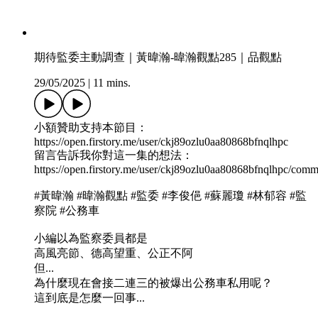
期待監委主動調查｜黃暐瀚-暐瀚觀點285｜品觀點
29/05/2025
|
11 mins.
小額贊助支持本節目：
https://open.firstory.me/user/ckj89ozlu0aa80868bfnqlhpc
留言告訴我你對這一集的想法：
https://open.firstory.me/user/ckj89ozlu0aa80868bfnqlhpc/comm
#黃暐瀚 #暐瀚觀點 #監委 #李俊俋 #蘇麗瓊 #林郁容 #監
察院 #公務車
小編以為監察委員都是
高風亮節、德高望重、公正不阿
但...
為什麼現在會接二連三的被爆出公務車私用呢？
這到底是怎麼一回事...