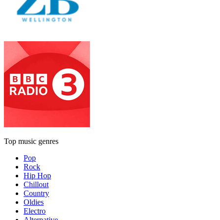
Top music genres
Pop
Rock
Hip Hop
Chillout
Country
Oldies
Electro
Alternative