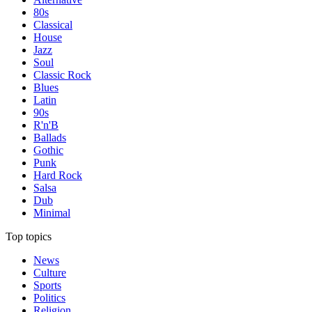
80s
Classical
House
Jazz
Soul
Classic Rock
Blues
Latin
90s
R'n'B
Ballads
Gothic
Punk
Hard Rock
Salsa
Dub
Minimal
Top topics
News
Culture
Sports
Politics
Religion