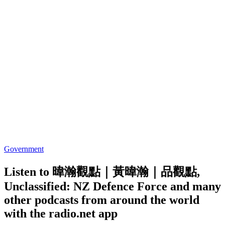
Government
Listen to 暐瀚觀點｜黃暐瀚｜品觀點,
Unclassified: NZ Defence Force and many
other podcasts from around the world
with the radio.net app