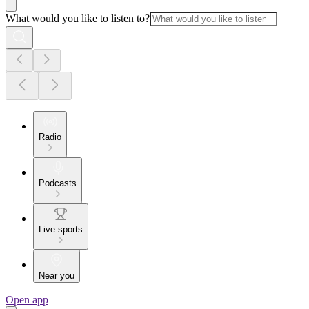
What would you like to listen to?
Radio
Podcasts
Live sports
Near you
Open app