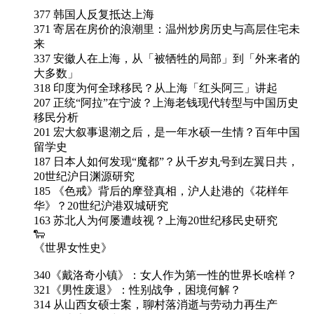
377 韩国人反复抵达上海
371 寄居在房价的浪潮里：温州炒房历史与高层住宅未
来
337 安徽人在上海，从「被牺牲的局部」到「外来者的
大多数」
318 印度为何全球移民？从上海「红头阿三」讲起
207 正统“阿拉”在宁波？上海老钱现代转型与中国历史
移民分析
201 宏大叙事退潮之后，是一年水硕一生情？百年中国
留学史
187 日本人如何发现“魔都”？从千岁丸号到左翼日共，
20世纪沪日渊源研究
185 《色戒》背后的摩登真相，沪人赴港的《花样年
华》？20世纪沪港双城研究
163 苏北人为何屡遭歧视？上海20世纪移民史研究
🐑
《世界女性史》
340《戴洛奇小镇》：女人作为第一性的世界长啥样？
321《男性废退》：性别战争，困境何解？
314 从山西女硕士案，聊村落消逝与劳动力再生产