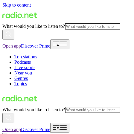
Skip to content
What would you like to listen to?
Open app
Discover Prime
Top stations
Podcasts
Live sports
Near you
Genres
Topics
What would you like to listen to?
Open app
Discover Prime