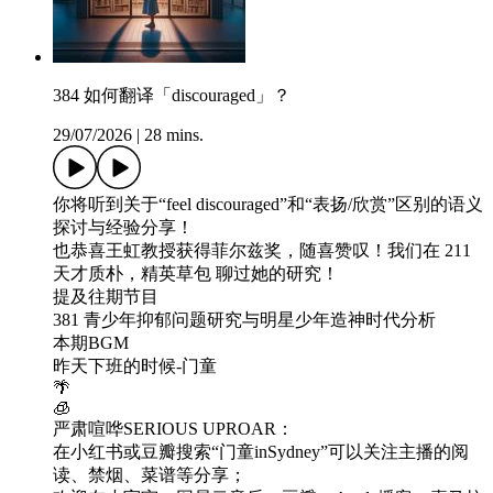
384 如何翻译「discouraged」？
29/07/2026
|
28 mins.
你将听到关于“feel discouraged”和“表扬/欣赏”区别的语义
探讨与经验分享！
也恭喜王虹教授获得菲尔兹奖，随喜赞叹！我们在 211
天才质朴，精英草包 聊过她的研究！
提及往期节目
381 青少年抑郁问题研究与明星少年造神时代分析
本期BGM
昨天下班的时候-门童
🌴
🧊
严肃喧哗SERIOUS UPROAR：
在小红书或豆瓣搜索“门童inSydney”可以关注主播的阅
读、禁烟、菜谱等分享；