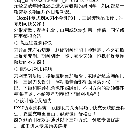
shop_id=378325130&item_id=916197162293
无论是成年男性还是进入青春期的男同学，剃须都是一
项需要长期面对的日常功课。
【Jeep往复式剃须刀小金锤P3】，三层镀钛品质硬，往
复剃须快又净！
外形精致，配有礼盒，自用或送给父亲、伴侣、同学或
同事都很合适。
👉高速往复剃得快：
刀片高速左右切剃，粗硬胡须也能干净利落，不必在脸
上反复兜圈。胡须切断干脆，减少夹须、拖拽和反复摩
擦后的不适感！
👉镀钛刀网用得顺：
刀网坚韧耐磨，接触皮肤更加顺滑，兼顾舒适度与耐用
性。三层刀头设计，浮动顺着面部轮廓灵活起伏，下
巴、下颌和脖颈死角也能照顾到。不同方向的胡须都能
精准捕捉，不给零星胡茬留下“漏网机会”！
👉设计省心又省力：
IPX7防水洗得爽，双磁吸刀头拆得巧，快充长续航走得
远，双重充电更自由，越野设计价格香！
感兴趣的朋友欢迎通过以下三种方式，领取专属优惠：
1、点击进入专属购买链接：