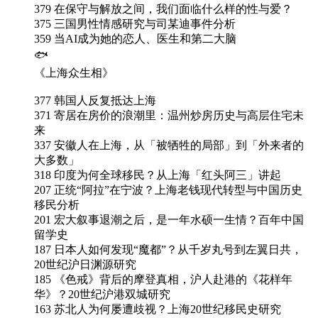
379 在保守与解放之间，我们面临什么样的性与爱？
375 三国男性情感研究与司某迪事件分析
359 当AI成为她的恋人、医生和第二大脑
🐟
《上海众生相》
377 韩国人反复抵达上海
371 寄居在房价的浪潮里：温州炒房历史与高层住宅未
来
337 安徽人在上海，从「被牺牲的局部」到「外来者的
大多数」
318 印度为何全球移民？从上海「红头阿三」讲起
207 正统“阿拉”在宁波？上海老钱现代转型与中国历史
移民分析
201 宏大叙事退潮之后，是一年水硕一生情？百年中国
留学史
187 日本人如何发现“魔都”？从千岁丸号到左翼日共，
20世纪沪日渊源研究
185 《色戒》背后的摩登真相，沪人赴港的《花样年
华》？20世纪沪港双城研究
163 苏北人为何屡遭歧视？上海20世纪移民史研究