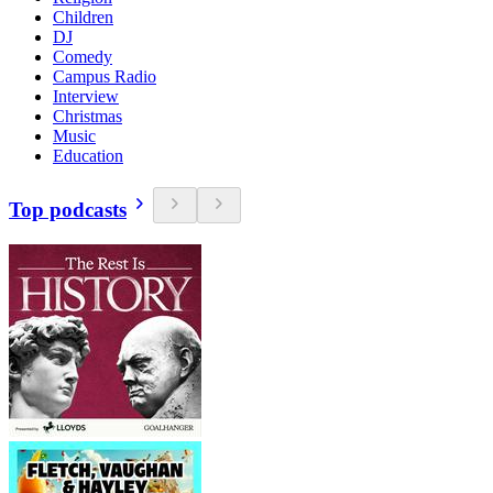
Children
DJ
Comedy
Campus Radio
Interview
Christmas
Music
Education
Top podcasts