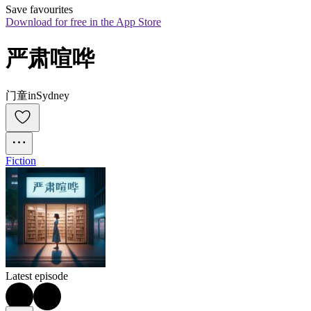
Save favourites
Download for free in the App Store
严肃喧哗
门童inSydney
Fiction
Latest episode