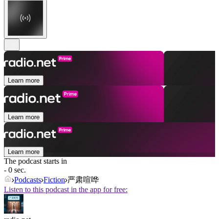
Learn more
Learn more
Learn more
The podcast starts in
- 0 sec.
Podcasts
Fiction
严肃喧哗
Listen to this podcast in the app for free: