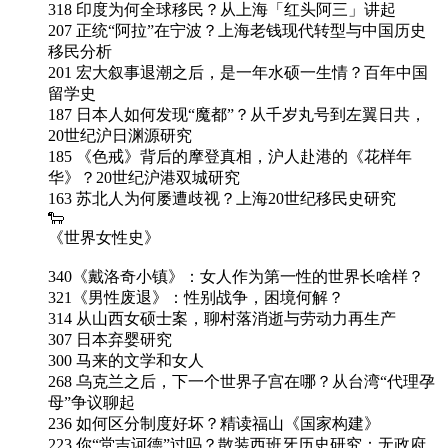
318 印度为何全球移民？从上海「红头阿三」讲起
207 正统“阿拉”在宁波？上海老钱现代转型与中国历史
移民分析
201 宏大叙事退潮之后，是一年水硕一生情？百年中国
留学史
187 日本人如何发现“魔都”？从千岁丸号到左翼日共，
20世纪沪日渊源研究
185 《色戒》背后的摩登真相，沪人赴港的《花样年
华》？20世纪沪港双城研究
163 苏北人为何屡遭歧视？上海20世纪移民史研究
🐑
《世界女性史》
340《戴洛奇小镇》：女人作为第一性的世界长啥样？
321《男性废退》：性别战争，困境何解？
314 从山西女硕士案，聊村落消逝与劳动力再生产
307 日本弃婴研究
300 马来的文学和女人
268 乌克兰之后，下一个世界子宫在哪？从台湾“代理孕
母”争议聊起
236 如何区分制度好坏？精读福山《国家构建》
223 你“堂吉诃德”过吗？散装西班牙历史研究：无政府