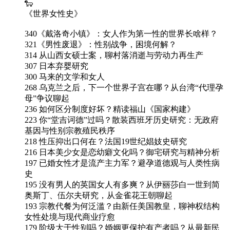
🐑
《世界女性史》
340《戴洛奇小镇》：女人作为第一性的世界长啥样？
321《男性废退》：性别战争，困境何解？
314 从山西女硕士案，聊村落消逝与劳动力再生产
307 日本弃婴研究
300 马来的文学和女人
268 乌克兰之后，下一个世界子宫在哪？从台湾“代理孕
母”争议聊起
236 如何区分制度好坏？精读福山《国家构建》
223 你“堂吉诃德”过吗？散装西班牙历史研究：无政府
基因与性别宗教殖民秩序
218 性压抑出口何在？法国19世纪娼妓史研究
216 日本美少女是恋幼癖文化吗？御宅研究与精神分析
197 已婚女性才是流产主力军？避孕道德观与人类性病
史
195 没有男人的英国女人有多爽？从伊丽莎白一世到简
奥斯丁、伍尔夫研究，从金雀花王朝聊起
193 宗教代餐为何泛滥？由新任美国教皇，聊神权结构
女性处境与现代商业疗愈
179 阶级大于性别吗？婚姻更保护有产者吗？从最新民