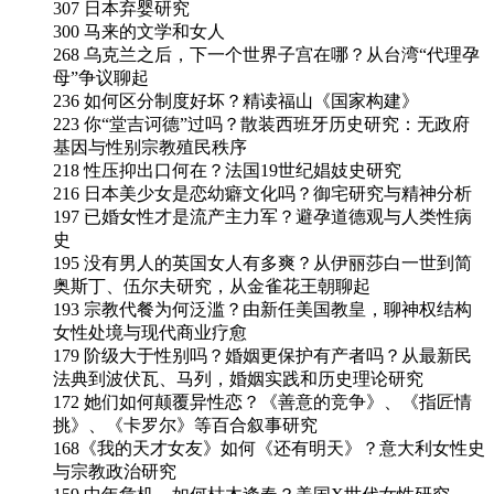
307 日本弃婴研究
300 马来的文学和女人
268 乌克兰之后，下一个世界子宫在哪？从台湾“代理孕
母”争议聊起
236 如何区分制度好坏？精读福山《国家构建》
223 你“堂吉诃德”过吗？散装西班牙历史研究：无政府
基因与性别宗教殖民秩序
218 性压抑出口何在？法国19世纪娼妓史研究
216 日本美少女是恋幼癖文化吗？御宅研究与精神分析
197 已婚女性才是流产主力军？避孕道德观与人类性病
史
195 没有男人的英国女人有多爽？从伊丽莎白一世到简
奥斯丁、伍尔夫研究，从金雀花王朝聊起
193 宗教代餐为何泛滥？由新任美国教皇，聊神权结构
女性处境与现代商业疗愈
179 阶级大于性别吗？婚姻更保护有产者吗？从最新民
法典到波伏瓦、马列，婚姻实践和历史理论研究
172 她们如何颠覆异性恋？《善意的竞争》、《指匠情
挑》、《卡罗尔》等百合叙事研究
168《我的天才女友》如何《还有明天》？意大利女性史
与宗教政治研究