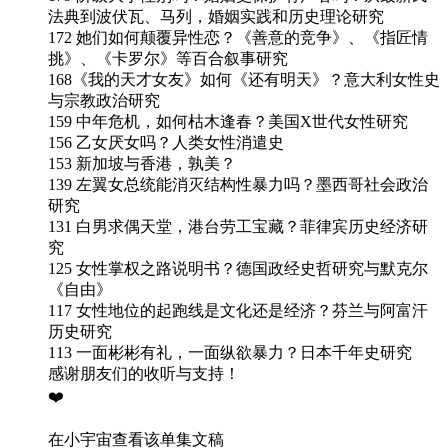
法典到波伏瓦、马列，婚姻实践和历史理论研究
172 她们如何颠覆异性恋？《善意的竞争》、《指匠情
挑》、《卡罗尔》等百合叙事研究
168《我的天才女友》如何《还有明天》？意大利女性史
与宗教政治研究
159 中年危机，如何枯木逢春？美国X世代女性研究
156 乙女厌女吗？人类女性消遣史
153 新加坡与香港，孰美？
139 左翼女总统能消灭结构性暴力吗？墨西哥社会政治
研究
131 白男求偶天堂，港台劳工宝藏？菲律宾历史经济研
究
125 女性掌权之路说明书？德国政经史哲研究与默克尔
《自由》
117 女性地位的起跑线是文化还是经济？芬兰与阿富汗
历史研究
113 一面彬彬有礼，一面纵欲暴力？日本千年史研究
感谢朋友们的收听与支持！
❤️
在小宇宙查看该单集文稿