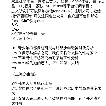
欢迎在小宇宙、网易云音乐、豆瓣、Apple播客、喜马拉
雅、QQ音乐、荔枝FM、Bilibili等平台订阅节目；
进入听友群可以添加微信female0407并注明来意，微信
搜“严肃喧哗”可关注同名公众号，也欢迎写信到邮箱：
female0407@qq.com
🌴🌴
🐚🐚
小宇宙APP专辑目录
《世界手记》
381 青少年抑郁问题研究与明星少年造神时代分析
379 在保守与解放之间，我们面临什么样的性与爱？
375 三国男性情感研究与司某迪事件分析
359 当AI成为她的恋人、医生和第二大脑
🐟
《上海众生相》
377 韩国人反复抵达上海
371 寄居在房价的浪潮里：温州炒房历史与高层住宅未
来
337 安徽人在上海，从「被牺牲的局部」到「外来者的
大多数」