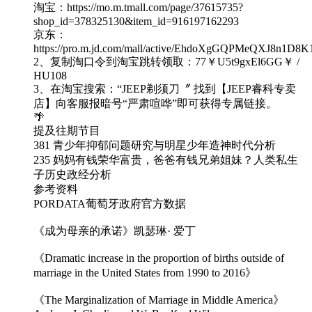
淘宝：https://mo.m.tmall.com/page/37615735?
shop_id=378325130&item_id=916197162293
京东：
https://pro.m.jd.com/mall/active/EhdoXgGQPMeQXJ8n1D8K
2、复制淘口令到淘宝跳转领取：77￥U5t9gxEl6GG￥ /
HU108
3、在淘宝搜索：“JEEP剃须刀〞 找到【JEEP睿科专卖
店】向客服报暗号“严肃喧哗”即可获得专属链接。
🌴
提及往期节目
381 青少年抑郁问题研究与明星少年造神时代分析
235 妈妈有钱荣华富贵，爸爸有钱兄弟姐妹？人类私生
子历史政经分析
参考资料
PORDATA葡萄牙政府官方数据
《成为母亲的承诺》凯瑟琳· 爱丁
《Dramatic increase in the proportion of births outside of
marriage in the United States from 1990 to 2016》
《The Marginalization of Marriage in Middle America》