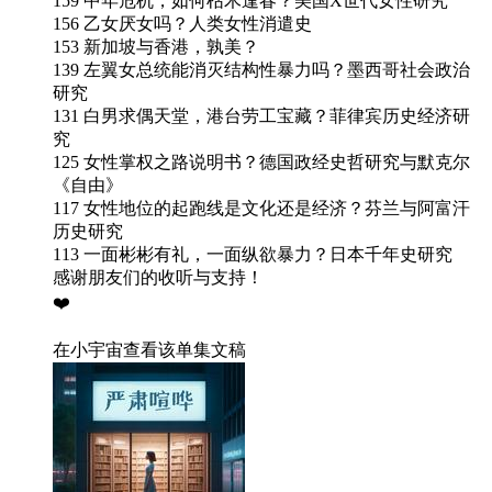
159 中年危机，如何枯木逢春？美国X世代女性研究
156 乙女厌女吗？人类女性消遣史
153 新加坡与香港，孰美？
139 左翼女总统能消灭结构性暴力吗？墨西哥社会政治
研究
131 白男求偶天堂，港台劳工宝藏？菲律宾历史经济研
究
125 女性掌权之路说明书？德国政经史哲研究与默克尔
《自由》
117 女性地位的起跑线是文化还是经济？芬兰与阿富汗
历史研究
113 一面彬彬有礼，一面纵欲暴力？日本千年史研究
感谢朋友们的收听与支持！
❤️
在小宇宙查看该单集文稿