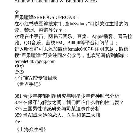
Andrew J. Cherlin and W. Bradford Wilcox
🧊
严肃喧哗SERIOUS UPROAR：
在小红书或豆瓣搜索“门童inSydney”可以关注主播的阅
读、禁烟、菜谱等分享；
欢迎在小宇宙、网易云音乐、豆瓣、Apple播客、喜马拉
雅、QQ音乐、荔枝FM、Bilibili等平台订阅节目；
进入听友群可以添加微信female0407并注明来意，微信
搜“严肃喧哗”可关注同名公众号，也欢迎写信到邮箱：
female0407@qq.com
🌴🌴
🐚🐚
小宇宙APP专辑目录
《世界手记》
381 青少年抑郁问题研究与明星少年造神时代分析
379 在保守与解放之间，我们面临什么样的性与爱？
375 三国男性情感研究与司某迪事件分析
359 当AI成为她的恋人、医生和第二大脑
🐟
《上海众生相》