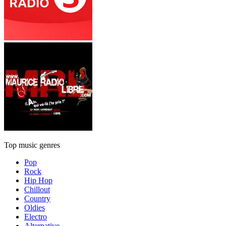
Top music genres
Pop
Rock
Hip Hop
Chillout
Country
Oldies
Electro
Alternative