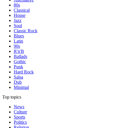
80s
Classical
House
Jazz
Soul
Classic Rock
Blues
Latin
90s
R'n'B
Ballads
Gothic
Punk
Hard Rock
Salsa
Dub
Minimal
Top topics
News
Culture
Sports
Politics
Religion