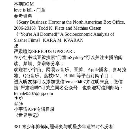
本期BGM
love is kill - 门童
参考资料
《Scary Business: Horror at the North American Box Office,
2006-2016》Todd K. Platts and Mathias Clasen
《“You're All Doomed!” A Socioeconomic Analysis of
Slasher Films》KARA M. KVARAN
🧊
严肃喧哗SERIOUS UPROAR：
在小红书或豆瓣搜索“门童inSydney”可以关注主播的阅
读、禁烟、菜谱等分享；
欢迎在小宇宙、网易云音乐、豆瓣、Apple播客、喜马拉
雅、QQ音乐、荔枝FM、Bilibili等平台订阅节目；
进入听友群可以添加微信female0407并注明来意，微信
搜“严肃喧哗”可关注同名公众号，也欢迎写信到邮箱：
female0407@qq.com
🌴🌴
🐚🐚
小宇宙APP专辑目录
《世界手记》
381 青少年抑郁问题研究与明星少年造神时代分析