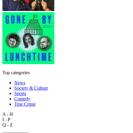
Top categories
News
Society & Culture
Sports
Comedy
True Crime
A - H
I - P
Q - Z