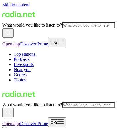
Skip to content
What would you like to listen to?
Open app
Discover Prime
Top stations
Podcasts
Live sports
Near you
Genres
Topics
What would you like to listen to?
Open app
Discover Prime