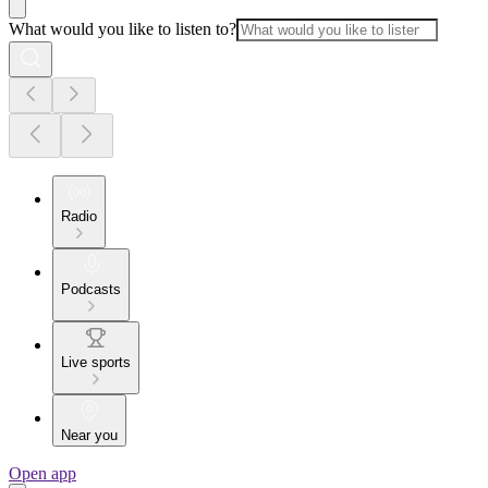
What would you like to listen to?
Radio
Podcasts
Live sports
Near you
Open app