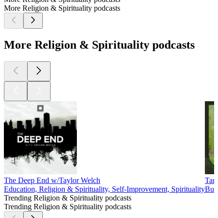
More Religion & Spirituality podcasts
More Religion & Spirituality podcasts
The Deep End w/Taylor Welch
Tar
Education, Religion & Spirituality, Self-Improvement, Spirituality
Budd
Trending Religion & Spirituality podcasts
Trending Religion & Spirituality podcasts