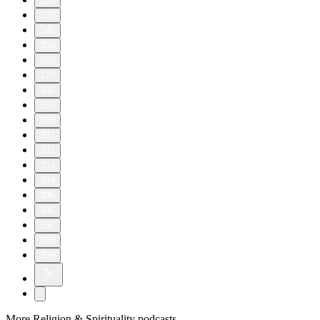
320
330
340
350
360
370
380
389
390
391
392
393
394
395
396
397
398
399
More Religion & Spirituality podcasts