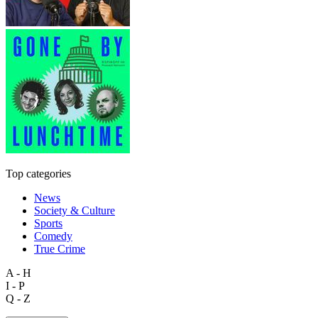
Top categories
News
Society & Culture
Sports
Comedy
True Crime
A - H
I - P
Q - Z