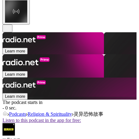
Learn more
Learn more
Learn more
The podcast starts in
- 0 sec.
Podcasts
Religion & Spirituality
灵异恐怖故事
Listen to this podcast in the app for free: