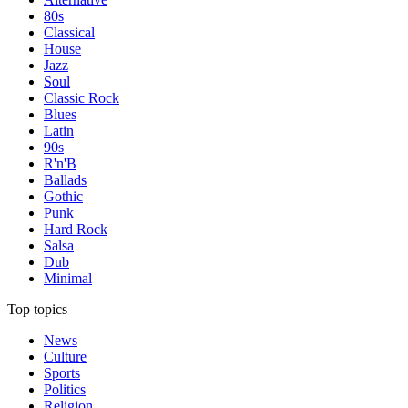
80s
Classical
House
Jazz
Soul
Classic Rock
Blues
Latin
90s
R'n'B
Ballads
Gothic
Punk
Hard Rock
Salsa
Dub
Minimal
Top topics
News
Culture
Sports
Politics
Religion