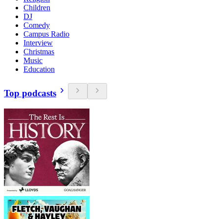
Children
DJ
Comedy
Campus Radio
Interview
Christmas
Music
Education
Top podcasts