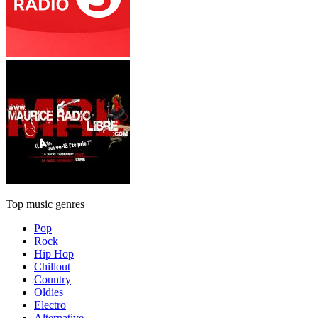
Top music genres
Pop
Rock
Hip Hop
Chillout
Country
Oldies
Electro
Alternative