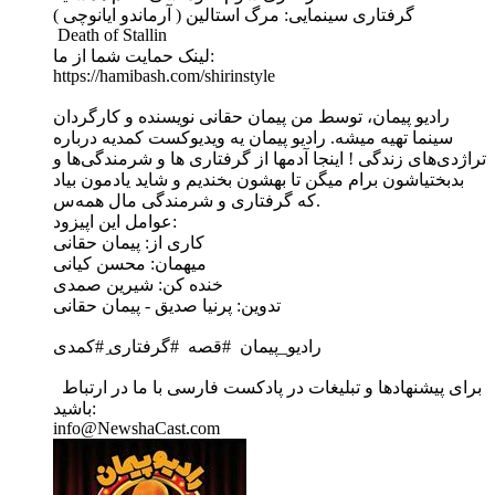
گرفتاری سینمایی: مرگ استالین ( آرماندو ایانوچی )
Death of Stallin
لینک حمایت شما از ما:
https://hamibash.com/shirinstyle
راديو پیمان،‌ توسط من پیمان حقانی نویسنده و کارگردان
سینما تهیه میشه. رادیو پیمان یه ویديوکست کمدیه درباره
تراژدی‌های زندگی ! اینجا آدمها از گرفتاری ها و شرمندگی‌ها و
بدبختیاشون برام میگن تا بهشون بخندیم و شاید یادمون بیاد
که گرفتاری و شرمندگی مال همه‌س.
عوامل این اپیزود:
کاری از: پیمان حقانی
میهمان: محسن کیانی
خنده کن: شیرین صمدی
تدوین: پرنیا صدیق - پیمان حقانی
رادیو_پیمان #قصه #گرفتاری ‌ِ#کمدی
برای پیشنهادها و تبلیغات در پادکست فارسی با ما در ارتباط
باشید:
info@NewshaCast.com