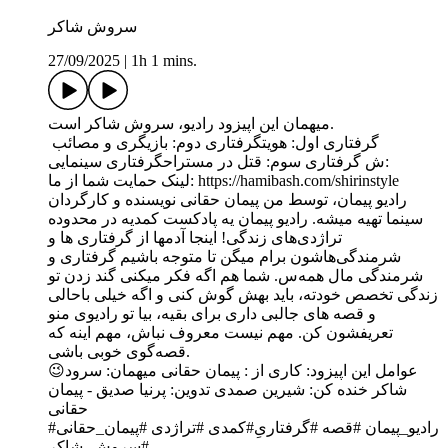
سروش شاکر
27/09/2025
|
1h 1 mins.
میهمان این اپیزود رادیو، سروش شاکر است.
گرفتاری اول: هویتگرفتاری دوم: بازیگری و مصائب
ش گرفتاری سوم: قتل در مستراحگرفتاری سینمایی:
لینک حمایت شما از ما: https://hamibash.com/shirinstyle
راديو پیمان،‌ توسط من پیمان حقانی نویسنده و کارگردان
سینما تهیه میشه. رادیو پیمان یه پادکست کمدیه در محدوده
تراژدی‌های زندگی! اینجا آدمها از گرفتاری ها و
شرمندگی‌هاشون برام میگن تا متوجه باشیم گرفتاری و
شرمندگی مال همه‌س. شما هم اگه فکر میکنی گند زدن تو
زندگی تخصص خودته، باید بهش گوش کنی و اگه خیلی باحالی
و قصه های جالبی داری برای بقیه، بیا تو رادیوی منو
تعریفشون کن. مهم نیست معروف نباش، مهم اینه که
قصه‌گوی خوبی باشی.
عوامل این اپیزود: کاری از : پیمان حقانی میهمان: سرود😉
شاکر خنده کن: شیرین صمدی تدوین: پرنیا صدیق - پیمان
حقانی
#رادیو_پیمان #قصه #گرفتاری‌ِ#کمدی #تراژدی #پیمان_حقانی
#سروش_شاکر