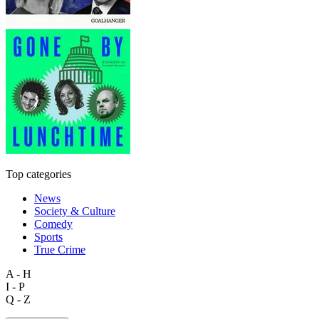
Top categories
News
Society & Culture
Comedy
Sports
True Crime
A - H
I - P
Q - Z