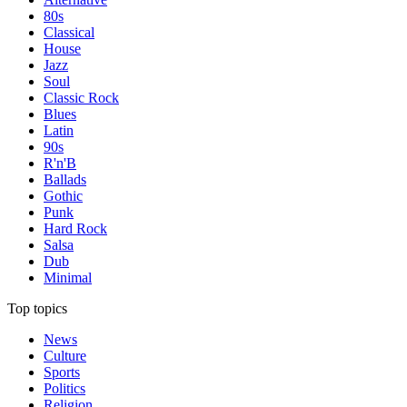
80s
Classical
House
Jazz
Soul
Classic Rock
Blues
Latin
90s
R'n'B
Ballads
Gothic
Punk
Hard Rock
Salsa
Dub
Minimal
Top topics
News
Culture
Sports
Politics
Religion