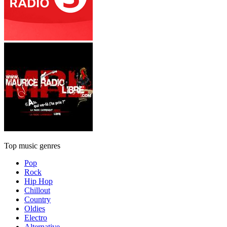
Top music genres
Pop
Rock
Hip Hop
Chillout
Country
Oldies
Electro
Alternative