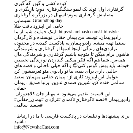
کباده کشی و گبور گه گیری
گرفتاری اول: تولد یک لیمو سنگیگرفتاری دوم: بازیگری و
مصايبش گرفتاری سوم: اسهال در بزرگراه گرفتاری
سینمایی: Groundhog day
حامی این اپیزود بافت طلا
لینک حمایت شما از ما: https://hamibash.com/shirinstyle
راديو پیمان،‌ توسط من پیمان حقانی نویسنده و کارگردان
سینما تهیه میشه. رادیو پیمان یه پادکست کمدیه در محدوده
تراژدی‌های زندگی! اینجا آدمها از گرفتاری و شرمندگی
هاشون برام میگن تا متوجه باشیم گرفتاری و شرمندگی مال
همه‌س. شما هم اگه فکر میکنی گند زدن تو زندگی تخصص
خودته، باید بهش گوش کنی😉 و اگه خیلی باحالی و قصه های
جالبی داری برای بقیه، بیا تو رادیوی منو تعریفشون کن
عوامل این اپیزود: کاری از : پیمان حقانی میهمان: سعید
سالمی خنده کن: شیرین صمدی تدوین: پرنیا صدیق - پیمان
حقانی
این قسمت تقدیم می‌شود به مهناز جان کلاهدوزان.
#رادیو_پیمان #قصه #گرفتاری‌ِ#کمدی #تراژدی #پیمان_حقانی
#سعید_سالمی
برای پیشنهادها و تبلیغات در پادکست فارسی با ما در ارتباط
باشید:
info@NewshaCast.com