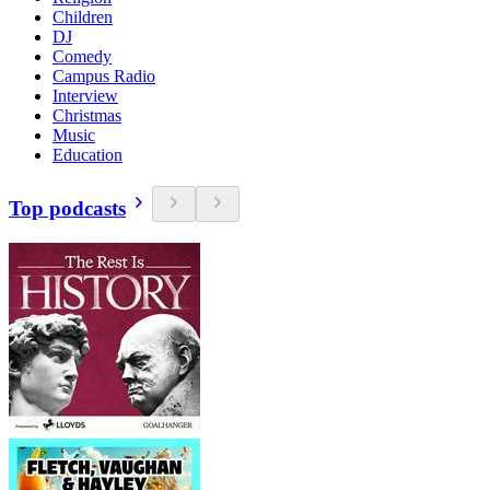
Children
DJ
Comedy
Campus Radio
Interview
Christmas
Music
Education
Top podcasts