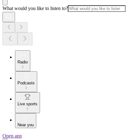
What would you like to listen to?
Radio
Podcasts
Live sports
Near you
Open app