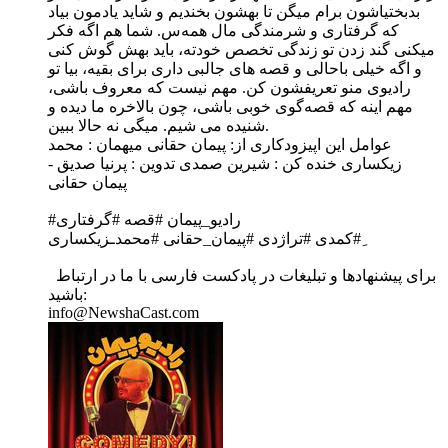
بدبختیاشون برام میگن تا بهشون بخندیم و شاید یادمون بیاد
که گرفتاری و شرمندگی مال همه‌س. شما هم اگه فکر
میکنی گند زدن تو زندگی تخصص خودته، باید بهش گوش کنی
و اگه خیلی باحالی و قصه های جالبی داری برای بقیه، بیا تو
رادیوی منو تعریفشون کن. مهم نیست که معروف باشی،
مهم اینه که قصه‌گوی خوبی باشی،‌ چون بالاخره ما دیده و
شنیده می شیم. میگی نه حالا ببین.
عوامل این اپیزودکاری از: پیمان حقانی میهمان : محمد
زیکساری خنده کن : شیرین صمدی تدوین : پرنیا صدیق -
پیمان حقانی
#رادیو_پیمان #قصه #گرفتاری
‌ِ#کمدی #تراژدی #پیمان_حقانی #محمدـزیکساری
برای پیشنهادها و تبلیغات در پادکست فارسی با ما در ارتباط
باشید:
info@NewshaCast.com