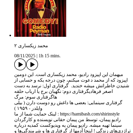
محمد زیکساری ۲
08/11/2025
|
1h 15 mins.
میهمان این اپیزود رادیو، محمد زیکساری است. این دومین
اپیزود که از محمد دعوت میکنم، چون درجه یکه و حسابی از
شنیدن خاطراتش میشه خندید. گرفتاری اول: نرسد به دست
اصغر فرهادیگرفتاری دوم: نگهبان برج یا ارباب حلقه
هاگرفتاری سوم: مرگ
گرفتاری سینمایی: بعضی ها داغش رو دوست دارن ( بیلی
وایلدر - ۱۹۵۹ )
لینک حمایت شما از ما : https://hamibash.com/shirinstyle
راديو پیمان،‌ توسط من پیمان حقانی نویسنده و کارگردان
سینما تهیه میشه. رادیو پیمان یه ویديوکست کمدیه درباره
تراژدی‌های زندگی ! اینجا آدمها از گرفتاری ها و شرمندگی‌ها و