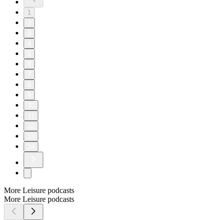
1
2
3
4
5
6
7
8
9
10
11
12
13
14
More Leisure podcasts
More Leisure podcasts