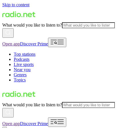
Skip to content
What would you like to listen to?
Open app
Discover Prime
Top stations
Podcasts
Live sports
Near you
Genres
Topics
What would you like to listen to?
Open app
Discover Prime