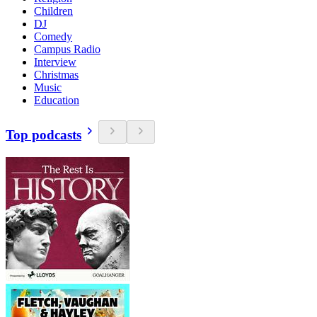
Children
DJ
Comedy
Campus Radio
Interview
Christmas
Music
Education
Top podcasts