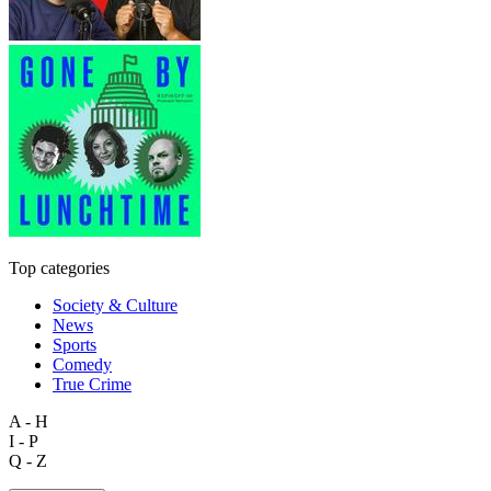
Top categories
Society & Culture
News
Sports
Comedy
True Crime
A - H
I - P
Q - Z