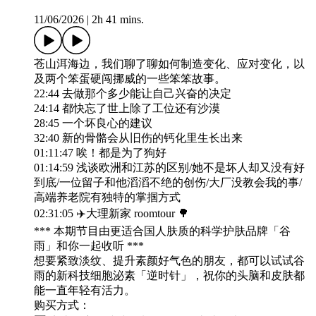
11/06/2026
|
2h 41 mins.
苍山洱海边，我们聊了聊如何制造变化、应对变化，以
及两个笨蛋硬闯挪威的一些笨笨故事。
22:44 去做那个多少能让自己兴奋的决定
24:14 都快忘了世上除了工位还有沙漠
28:45 一个坏良心的建议
32:40 新的骨骼会从旧伤的钙化里生长出来
01:11:47 唉！都是为了狗好
01:14:59 浅谈欧洲和江苏的区别/她不是坏人却又没有好
到底/一位留子和他滔滔不绝的创伤/大厂没教会我的事/
高端养老院有独特的掌掴方式
02:31:05 ✈️大理新家 roomtour 🌳
*** 本期节目由更适合国人肤质的科学护肤品牌「谷
雨」和你一起收听 ***
想要紧致淡纹、提升素颜好气色的朋友，都可以试试谷
雨的新科技细胞泌素「逆时针」，祝你的头脑和皮肤都
能一直年轻有活力。
购买方式：