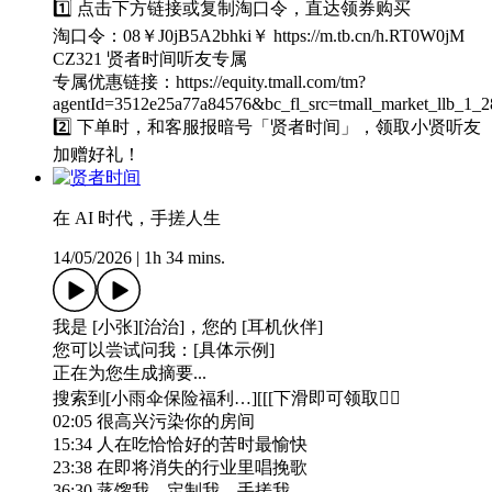
1️⃣ 点击下方链接或复制淘口令，直达领券购买
淘口令：08￥J0jB5A2bhki￥ https://m.tb.cn/h.RT0W0jM
CZ321 贤者时间听友专属
专属优惠链接：https://equity.tmall.com/tm?
agentId=3512e25a77a84576&bc_fl_src=tmall_market_llb
2️⃣ 下单时，和客服报暗号「贤者时间」，领取小贤听友
加赠好礼！
在 AI 时代，手搓人生
14/05/2026
|
1h 34 mins.
我是 [小张][治治]，您的 [耳机伙伴]
您可以尝试问我：[具体示例]
正在为您生成摘要...
搜索到[小雨伞保险福利…][[[下滑即可领取👇🏻
02:05 很高兴污染你的房间
15:34 人在吃恰恰好的苦时最愉快
23:38 在即将消失的行业里唱挽歌
36:30 蒸馏我，定制我，手搓我