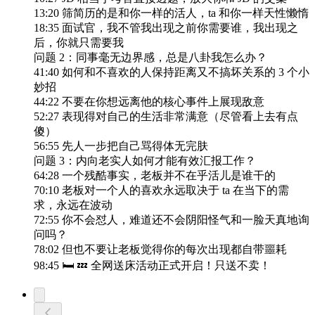
13:20 筛简历的是和你一样的活人，ta 和你一样天性懒惰
18:35 面试官，我不管我出现之前你需要谁，我出现之
后，你就只需要我
问题 2：同事毫无边界感，总是八卦我怎么办？
41:40 如何和不喜欢的人保持距离又不搞坏关系的 3 个小
妙招
44:22 不要在你想远离他的核心事件上展现敌意
52:27 表现得对自己的生活非常满意（尽管看上去有点
傻）
56:55 先人一步把自己骂得体无完肤
问题 3：内向老实人如何才能有效汇报工作？
64:28 一个残酷事实，老板并不在乎活儿是谁干的
70:10 老板对一个人的喜欢永远取决于 ta 在当下的需
求，永远在波动
72:55 你不会怼人，难道还不会阴阳怪气和一脸天真地询
问吗？
78:02 但也不要让老板觉得你的每次出现都自带噩耗
98:45 🛏️ 💤 全网送床活动正式开启！只送不卖！