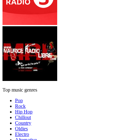
Top music genres
Pop
Rock
Hip Hop
Chillout
Country
Oldies
Electro
Alternative