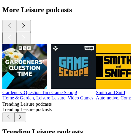
More Leisure podcasts
Gardeners' Question Time
Game Scoop!
Smith and Sniff
Home & Garden, Leisure
Leisure, Video Games
Automotive, Comed
Trending Leisure podcasts
Trending Leisure podcasts
Trending Leisure podcasts