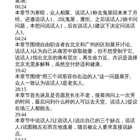
返场。
00:24
本章节为寒暄，众人相聚。说话人1称去鬼屋回来来了月
经。还邀说话人1、2玩鬼屋，遭拒。之后说话人2抽卡问
问题，本想问说话人1，后在说话人1建议下决定问说话
人3。
04:24
本章节围绕自由职业者在北京和广州的区别展开讨论。
说话人3认为自己从痛苦中获取能量，但不想受制于它。
说话人1指出北京的痛有层次，离生命力近。共识是选择
北京无需多解释，虽然交付舒适和健康。​
19:42
本章节围绕“用三个词形容你右边的人”这一问题展开。
众人一致认为说话人3是老实人。
28:15
本章节首先谈及是否愿意长生不老，接着询问上一次哭
的时间，最后问到什么样的人可以去天堂。说话人2提议
在场三人都能去。
29:44
本章节中说话人2让说话人1说出自己的三个缺点，说话
人1试图顾左右而言他逃避，随后被众人要求直接说缺
点。
54:14