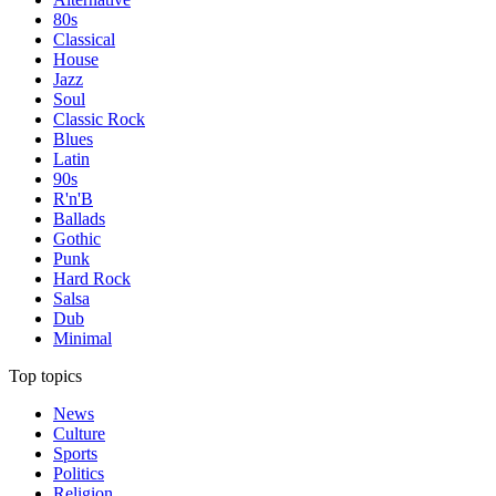
80s
Classical
House
Jazz
Soul
Classic Rock
Blues
Latin
90s
R'n'B
Ballads
Gothic
Punk
Hard Rock
Salsa
Dub
Minimal
Top topics
News
Culture
Sports
Politics
Religion