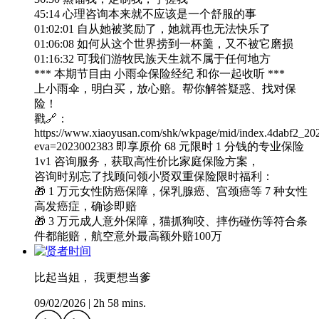
45:14 心理咨询本来就不应该是一个舒服的事
01:02:01 自从她被奖励了，她就再也无法快乐了
01:06:08 如何从这个世界捞到一杯羹，又不被它磨损
01:16:32 可我们游牧民族天生就不属于任何地方
*** 本期节目由 小雨伞保险经纪 和你一起收听 ***
上小雨伞，明白买，放心赔。帮你解答疑惑、找对保
险！
戳🔗：
https://www.xiaoyusan.com/shk/wkpage/mid/index.4dabf2_20
eva=2023002383 即享原价 68 元限时 1 分钱的专业保险
1v1 咨询服务，获取高性价比家庭保险方案，
咨询时别忘了找顾问领小贤双重保险限时福利：
🎁 1 万元女性防癌保障，保乳腺癌、宫颈癌等 7 种女性
高发癌症，确诊即赔
🎁 3 万元成人意外保障，猫抓狗咬、摔伤碰伤等符合条
件都能赔，航空意外最高额外赔100万
比起当姐， 我更想当爹
09/02/2026
|
2h 58 mins.