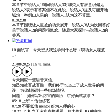
本章节中说话人1询问说话人3对哪类人有潜意识偏见，
说话人2表示有答案但不在此说。说话人3提及可能开地
域炮，举例山东男的，说话人1认为这不算黑。
01:02:38
本章节围绕让人尴尬的场景展开，说话人3认为没回答好
关于说话人2的问题很尴尬。随后大家探讨与说话人2的
关系。​
Hi 面试官，今天想从我这学到什么呀（职场女人秘笈
1）
21/08/2025
|
1h 41 mins.
今天回应一些语音来信。
知己知彼百战百胜，我们终于也当上了成人世界的间
谍，为你刺探到一些职场情报。
问题 1：如何写出厉害的简历，讲好面试故事？
05:18 上班 = 借台练艺
07:28 不要低估 mentor 好为人师的心
10:27 JD 相当于考官直接透题，放大你和 JD 的交集