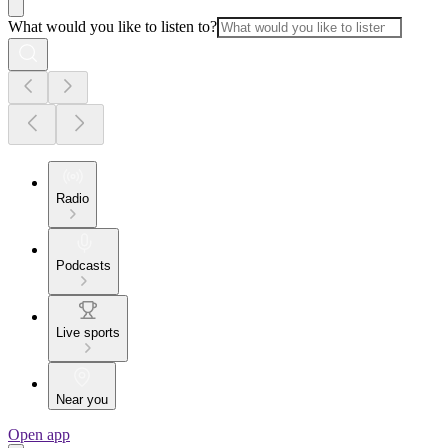
What would you like to listen to?
Radio
Podcasts
Live sports
Near you
Open app