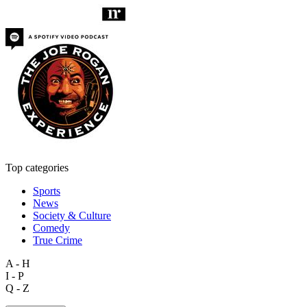
Top categories
Sports
News
Society & Culture
Comedy
True Crime
A - H
I - P
Q - Z