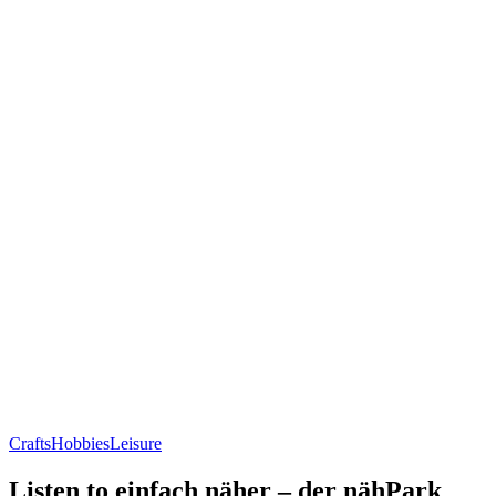
Crafts
Hobbies
Leisure
Listen to einfach näher – der nähPark