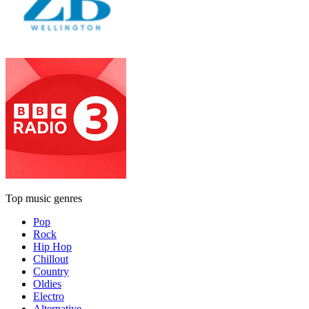
Top music genres
Pop
Rock
Hip Hop
Chillout
Country
Oldies
Electro
Alternative