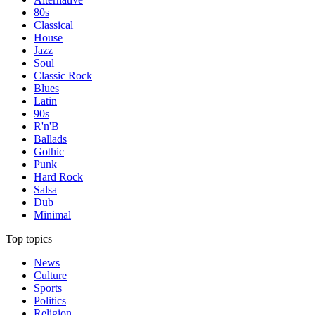
80s
Classical
House
Jazz
Soul
Classic Rock
Blues
Latin
90s
R'n'B
Ballads
Gothic
Punk
Hard Rock
Salsa
Dub
Minimal
Top topics
News
Culture
Sports
Politics
Religion