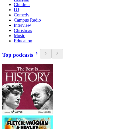
Children
DJ
Comedy
Campus Radio
Interview
Christmas
Music
Education
Top podcasts