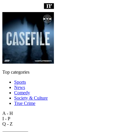
Top categories
Sports
News
Comedy
Society & Culture
True Crime
A - H
I - P
Q - Z