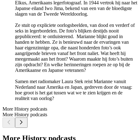
Elkus, Amerikaans legerfotograaf. In 1944 vertrok hij naar het
Japanse eiland Iwo Jima, bekend van een van de bloedigste
slagen van de Tweede Wereldoorlog.
Ze stuit op expliciete oorlogsbeelden, van dood en verderf of
seks in legerbordelen. De foto's blijken destijds nooit
gepubliceerd: te ontluisterend. Marianne blijkt goud in
handen te hebben. Ze is benieuwd naar de ervaringen van
haar eigenzinnige opa, die naast honderden foto’s ook
aangrijpende brieven vanaf het front naliet. Wat heeft hij
meegemaakt aan het front? Waarom maakte hij foto’s buiten
zijn opdracht? En welke herinneringen roepen ze op bij de
Amerikaanse en Japanse veteranen?
Samen met radiomaker Laura Stek reist Marianne vanuit
Nederland naar Amerika en Japan, gedreven door de vraag:
hoe groot is het gat tussen wat we te zien krijgen en de
realiteit van oorlog?
More History podcasts
More History podcasts
More History podcasts