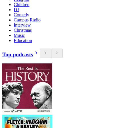
Children
DJ
Comedy
Campus Radio
Interview
Christmas
Music
Education
Top podcasts