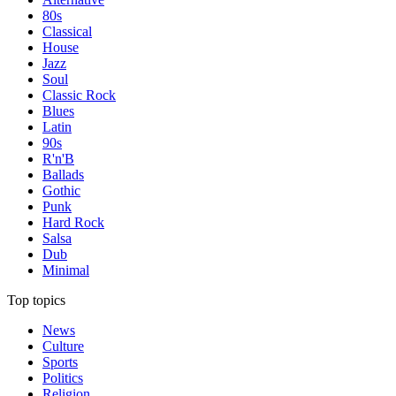
80s
Classical
House
Jazz
Soul
Classic Rock
Blues
Latin
90s
R'n'B
Ballads
Gothic
Punk
Hard Rock
Salsa
Dub
Minimal
Top topics
News
Culture
Sports
Politics
Religion