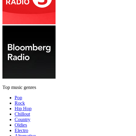
Top music genres
Pop
Rock
Hip Hop
Chillout
Country
Oldies
Electro
Alternative