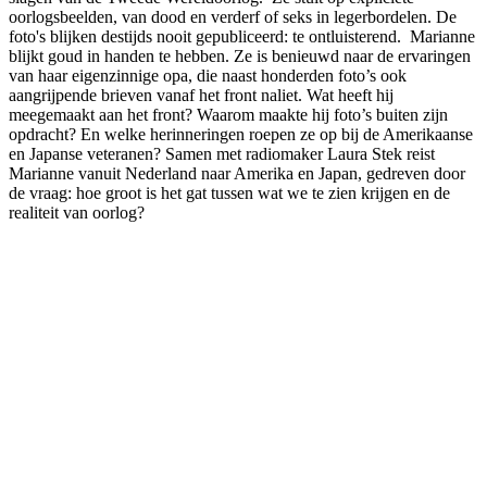
oorlogsbeelden, van dood en verderf of seks in legerbordelen. De
foto's blijken destijds nooit gepubliceerd: te ontluisterend. Marianne
blijkt goud in handen te hebben. Ze is benieuwd naar de ervaringen
van haar eigenzinnige opa, die naast honderden foto’s ook
aangrijpende brieven vanaf het front naliet. Wat heeft hij
meegemaakt aan het front? Waarom maakte hij foto’s buiten zijn
opdracht? En welke herinneringen roepen ze op bij de Amerikaanse
en Japanse veteranen? Samen met radiomaker Laura Stek reist
Marianne vanuit Nederland naar Amerika en Japan, gedreven door
de vraag: hoe groot is het gat tussen wat we te zien krijgen en de
realiteit van oorlog?
Podcast website