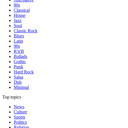
80s
Classical
House
Jazz
Soul
Classic Rock
Blues
Latin
90s
R'n'B
Ballads
Gothic
Punk
Hard Rock
Salsa
Dub
Minimal
Top topics
News
Culture
Sports
Politics
Religion