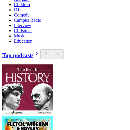
Children
DJ
Comedy
Campus Radio
Interview
Christmas
Music
Education
Top podcasts