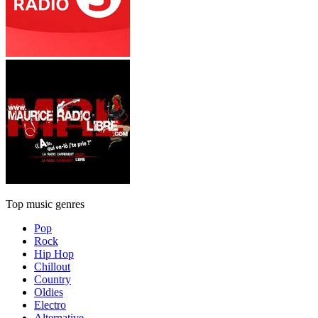
Top music genres
Pop
Rock
Hip Hop
Chillout
Country
Oldies
Electro
Alternative