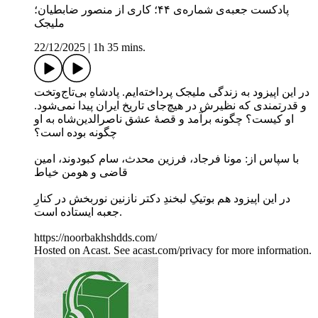
پادکست جعبه‌ی شماره‌ی ۴۴؛ کاری از منصور ضابطیان؛
ملیجک
22/12/2025
|
1h 35 mins.
در این اپیزود به زندگی ملیجک پرداخته‌ایم. پادشاهِ بی‌تاج‌وتخت
و قدرتمندی که نظیرش در هیچ‌جای تاریخ ایران پیدا نمی‌شود.
او کیست؟ چگونه برآمد و قصهٔ عشق ناصرالدین‌شاه به او
چگونه بوده است؟
با سپاس از: مونا فرجاد، فرزین محدث، سام کبودوند، امین
قاضی و هومن خیاط
در این اپیزود هم بوتیکِ لبخندِ دکتر نازنین نوربخش در کنارِ
جعبه ایستاده است.
https://noorbakhshdds.com/
Hosted on Acast. See acast.com/privacy for more information.