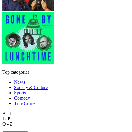
Top categories
News
Society & Culture
Sports
Comedy
True Crime
A - H
I - P
Q - Z