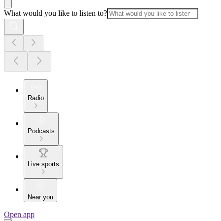
What would you like to listen to?
Radio
Podcasts
Live sports
Near you
Open app