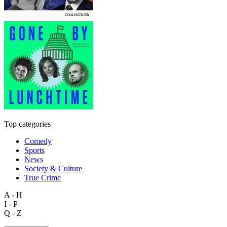
Top categories
Comedy
Sports
News
Society & Culture
True Crime
A - H
I - P
Q - Z