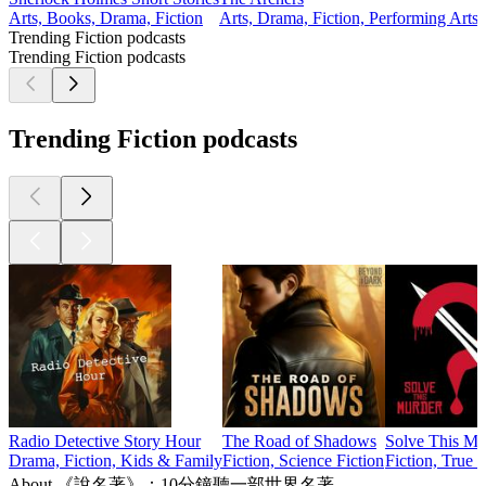
Arts, Books, Drama, Fiction
Arts, Drama, Fiction, Performing Arts
D
Trending Fiction podcasts
Trending Fiction podcasts
Trending Fiction podcasts
Radio Detective Story Hour
The Road of Shadows
Solve This Mu
Drama, Fiction, Kids & Family
Fiction, Science Fiction
Fiction, True 
About 《說名著》：10分鐘聽一部世界名著