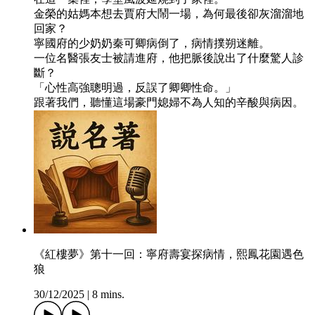
金榮的姑媽本想去賈府大鬧一場，為何最後卻灰溜溜地
回家？
寧國府的少奶奶秦可卿病倒了，病情撲朔迷離。
一位名醫張友士被請進府，他把脈後說出了什麼驚人診
斷？
「心性高強聰明過，反誤了卿卿性命。」
跟著我們，聽懂這場豪門媳婦不為人知的辛酸與病因。
《紅樓夢》第十一回：寧府壽宴探病情，熙鳳花園遇色
狼
30/12/2025
|
8 mins.