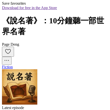
Save favourites
Download for free in the App Store
《說名著》：10分鐘聽一部世
界名著
Page Deng
Fiction
Latest episode