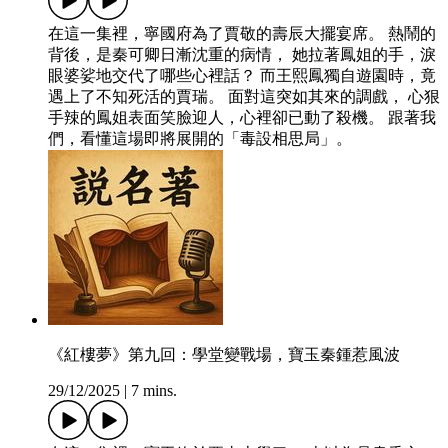
在這一集裡，寧國府為了賈敬的壽辰大擺宴席。 熱鬧的
背後，是秦可卿日漸沈重的病情， 她拉著鳳姐的手，淚
眼婆娑地交代了哪些心裡話？ 而王熙鳳獨自遊園時，竟
遇上了不知死活的賈瑞。 面對這突如其來的調戲， 心狠
手辣的鳳姐表面笑臉迎人，心裡卻已動了殺機。 跟著我
們，看懂這場即將展開的「毒設相思局」。
《紅樓夢》第九回：學堂變戰場，寶玉秦鍾惹風波
29/12/2025
|
7 mins.