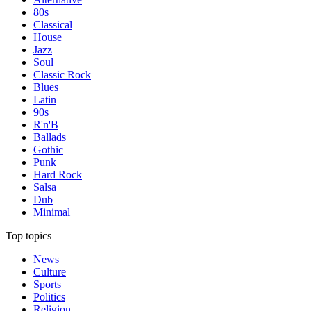
80s
Classical
House
Jazz
Soul
Classic Rock
Blues
Latin
90s
R'n'B
Ballads
Gothic
Punk
Hard Rock
Salsa
Dub
Minimal
Top topics
News
Culture
Sports
Politics
Religion