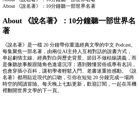
About 《說名著》：10分鐘聽一部世界名著
About 《說名著》：10分鐘聽一部世界名
著
《說名著》是一檔 20 分鐘帶你重溫經典文學的中文 Podcast。
每集聚焦一部名著，由兩位AI主持人互相對話的說書方式，
串起劇情主線、經典對白與歷史背景。節目不做枯燥講義，而
是像聽故事般跟隨角色進退沉浮；遇到難懂習俗或專有名詞，
也會穿插小百科，讓初學者輕鬆入門、老書迷重拾感動。《說
名著》都用貼近現代的口吻，引你在短短 20 分鐘完成一場跨
時空的閱讀冒險。每天晚上七點更新，歡迎訂閱，一起在耳機
裡翻開世界文學的下一頁。
Podcast website