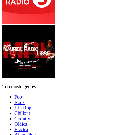
Top music genres
Pop
Rock
Hip Hop
Chillout
Country
Oldies
Electro
Alternative