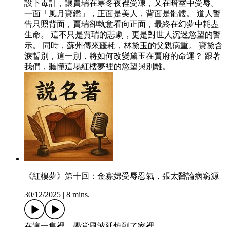
設下毒計，讓賈瑞在寒冬夜裡受凍，又在暗室中受辱。
一面「風月寶鑑」，正面是美人，背面是骷髏。 道人警
告只照背面，賈瑞卻執意看向正面，最終在幻夢中耗盡
生命。 這不只是賈瑞的悲劇，更是對世人沉迷慾望的警
示。 同時，蘇州傳來噩耗，林黛玉的父親病重。 寶黛含
淚暫別，這一別，將如何改變黛玉在賈府的命運？ 跟著
我們，聽懂這場紅樓夢裡的慾望與別離。
《紅樓夢》第十回：金寡婦受辱忍氣，張太醫論病窮源
30/12/2025
|
8 mins.
在這一集裡，學堂風波延燒到了家裡。