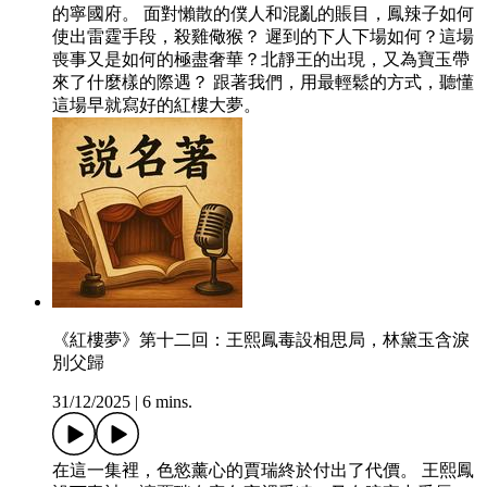
的寧國府。 面對懶散的僕人和混亂的賬目，鳳辣子如何
使出雷霆手段，殺雞儆猴？ 遲到的下人下場如何？這場
喪事又是如何的極盡奢華？北靜王的出現，又為寶玉帶
來了什麼樣的際遇？ 跟著我們，用最輕鬆的方式，聽懂
這場早就寫好的紅樓大夢。
《紅樓夢》第十二回：王熙鳳毒設相思局，林黛玉含淚
別父歸
31/12/2025
|
6 mins.
在這一集裡，色慾薰心的賈瑞終於付出了代價。 王熙鳳