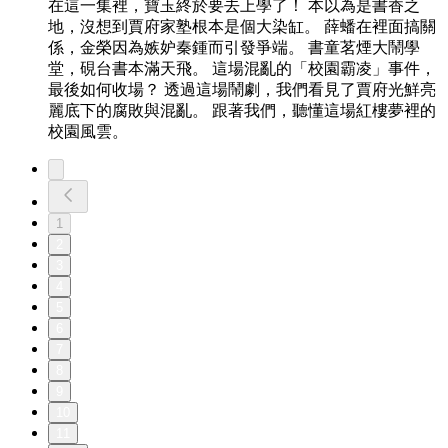
在這一集裡，寶玉終於要去上學了！ 本以為是書香之
地，沒想到賈府家塾根本是個大染缸。 薛蟠在裡面搞關
係，金榮因為嫉妒秦鍾而引發爭端。 書童茗煙大鬧學
堂，硯台書本滿天飛。 這場混亂的「校園霸凌」事件，
最後如何收場？ 透過這場鬧劇，我們看見了賈府光鮮亮
麗底下的腐敗與混亂。 跟著我們，聽懂這場紅樓夢裡的
校園風雲。
1
2
3
4
5
6
7
8
9
10
11