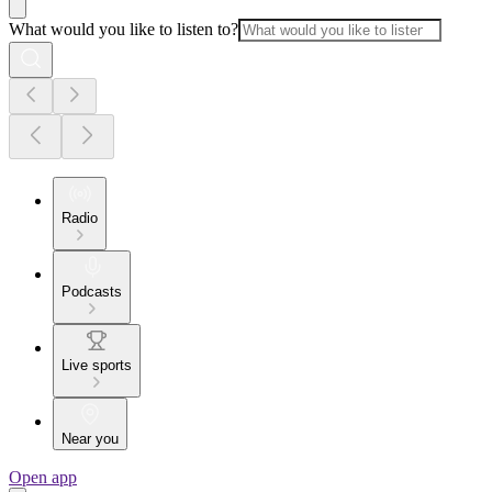
What would you like to listen to?
Radio
Podcasts
Live sports
Near you
Open app