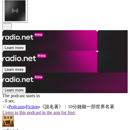
Learn more
Learn more
Learn more
The podcast starts in
- 0 sec.
Podcasts
Fiction
《說名著》：10分鐘聽一部世界名著
Listen to this podcast in the app for free: