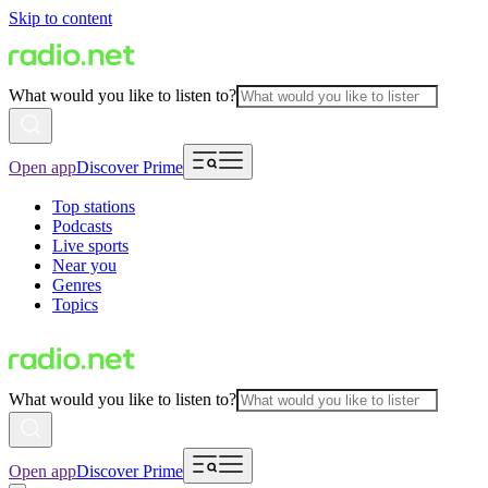
Skip to content
What would you like to listen to?
Open app
Discover Prime
Top stations
Podcasts
Live sports
Near you
Genres
Topics
What would you like to listen to?
Open app
Discover Prime