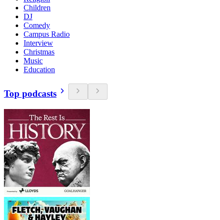
Children
DJ
Comedy
Campus Radio
Interview
Christmas
Music
Education
Top podcasts