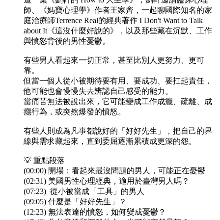
師、《媽寶心理學》作者王家齊，一起聊國際知名的家
庭治療師Terrence Real的經典著作 I Don't Want to Talk
about It《這沒什麼好說的》，以及那些藏在沉默、工作
與憤怒背後的男性憂鬱。
有些男人看起來一切正常，甚至比別人更努力、更可
靠。
但當一個人從小被期待要有用、要成功、要扛起責任，
他可能也會慢慢失去辨認自己感受的能力。
當痛苦無法被說出來，它可能變成工作成癮、疏離、成
癮行為，或突然爆發的憤怒。
有些人則成為凡事都說好的「好好先生」，把自己的界
線與需求藏起來，直到委屈逐漸累積成更深的怨。
💡 重點段落
(00:00) 開場：看起來最沒問題的男人，可能正在憂鬱
(02:31) 美國男性心理經典，適用於臺灣男人嗎？
(07:23) 從小被當成「工具」的男人
(09:05) 什麼是「好好先生」？
(12:23) 無法表達的憤怒，如何變成憂鬱？