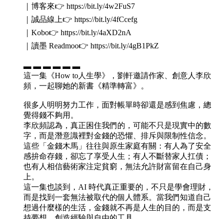
｜博客來👉 https://bit.ly/4w2FuS7
｜誠品線上👉 https://bit.ly/4fCcefg
｜Kobo👉 https://bit.ly/4aXD2nA
｜讀墨 Readmoo👉 https://bit.ly/4gB1PkZ
▬ ▬ ▬ ▬ ▬ ▬
這一集《How to人生學》，劉軒邀請作家、創意人李欣
頻，一起聊她的新書《精準轉富》。
很多人明明努力工作，面對帳單時卻還是感到焦慮，總
覺得錢不夠用。
李欣頻認為，真正困住我們的，可能不只是現實中的數
字，而是潛意識裡對金錢的恐懼、排斥與限制性信念。
這些「金錢木馬」往往與原生家庭有關：有人為了安全
感拚命存錢，卻忘了享受人生；有人不斷替家人扛債；
也有人相信藝術家注定貧窮，無法允許財富留在自己身
上。
這一集也談到，AI 時代真正重要的，不只是學會理財，
而是找到一套無法被取代的個人體系。當我們知道自己
想過什麼樣的生活，金錢就不再是人生的目的，而是支
持夢想、創造經驗與自由的工具。