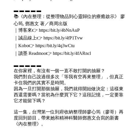
▬ ▬ ▬ ▬ ▬
📚《內在整理：從整理物品到心靈歸位的療癒啟示》 廖
心筠, 鄧惠文 著／商周出版
｜博客來👉 https://bit.ly/4bNnAuP
｜誠品線上👉 https://bit.ly/4fP1Tvw
｜Kobo👉 https://bit.ly/4q3wCtu
｜讀墨 Readmoo👉 https://bit.ly/4fARncl
▬ ▬ ▬ ▬ ▬
在你家裡，有沒有一個一直不敢打開的抽屜？
我們對自己說過很多次「等我有空再來整理」，但真正
卡住我們的其實不是時間。
因為一旦打開那個抽屜，我們就得開始做決定：這樣東
西還需要嗎？當初為什麼買下它？這段記憶，一定要靠
它才能留下嗎？
這一集，台灣第一位到府收納整理師廖心筠（廖哥）再
度回到節目，帶來她和精神科醫師鄧惠文合寫的新書
《內在整理》。