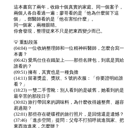
這本書寫了兩年，收錄十個真實的家庭。同一個案子，
兩個人各自看過一遍：廖哥看的是「他為什麼留下這
個」，鄧醫師看的是「他在害怕什麼」。
同一個家，兩種眼睛。
你會發現，整理從來不只是把東西變少而已。
💡 重點段落
(04:04) 一位收納整理師和一位精神科醫師，怎麼合寫一
本書？
(06:42) 愛馬仕住在鐵架上——那些名牌包，到底是買給
誰看的？
(09:51) 擁有，其實也是一種負擔
(14:11) 留著獎盃、獎狀、S 號的衣服：「你要證明給誰
看？」
(18:23) 一雙二手雪靴：別人看到的是破舊，她看到的是
最辛苦的那段日子
(30:02) 旅行帶回來的調味料，為什麼收得越整齊、越容
易過期？
(32:01) 那些存在硬碟裡的旅行照片，是回憶還是遺憾？
(37:46) 「進步空間」提問：父母不打招呼就進我家、把
東西放進來，怎麼辦？