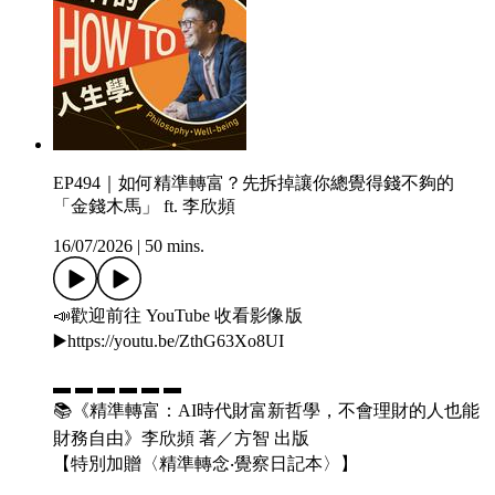
EP494｜如何精準轉富？先拆掉讓你總覺得錢不夠的
「金錢木馬」 ft. 李欣頻
16/07/2026
|
50 mins.
📣歡迎前往 YouTube 收看影像版
▶️https://youtu.be/ZthG63Xo8UI
▬ ▬ ▬ ▬ ▬ ▬
📚《精準轉富：AI時代財富新哲學，不會理財的人也能
財務自由》李欣頻 著／方智 出版
【特別加贈〈精準轉念‧覺察日記本〉】