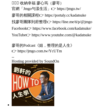
🙋🏻‍♀️ 收納幸福 廖心筠（廖哥）
官網「Jmgo勻漾生活」👉 https://jmgo.tw/
廖哥的相關課程👉 https://portaly.cc/kadatsuke
找廖哥團隊到府整理👉 https://line.me/ti/p/@jmgo
Facebook👉 https://www.facebook.com/kadatsuke/
YouTube👉 https://www.youtube.com/@kadatsuke
廖哥的Podcast《姐，整理的是人生》
👉 https://jmgo.com.tw/YcUTm
--
Hosting provided by SoundOn