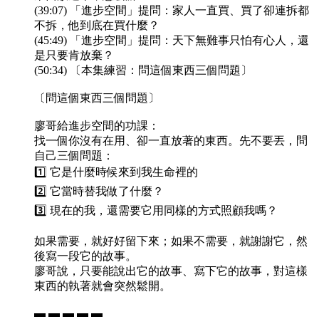
(39:07) 「進步空間」提問：家人一直買、買了卻連拆都
不拆，他到底在買什麼？
(45:49) 「進步空間」提問：天下無難事只怕有心人，還
是只要肯放棄？
(50:34) 〔本集練習：問這個東西三個問題〕
〔問這個東西三個問題〕
廖哥給進步空間的功課：
找一個你沒有在用、卻一直放著的東西。先不要丟，問
自己三個問題：
1️⃣ 它是什麼時候來到我生命裡的
2️⃣ 它當時替我做了什麼？
3️⃣ 現在的我，還需要它用同樣的方式照顧我嗎？
如果需要，就好好留下來；如果不需要，就謝謝它，然
後寫一段它的故事。
廖哥說，只要能說出它的故事、寫下它的故事，對這樣
東西的執著就會突然鬆開。
▬ ▬ ▬ ▬ ▬