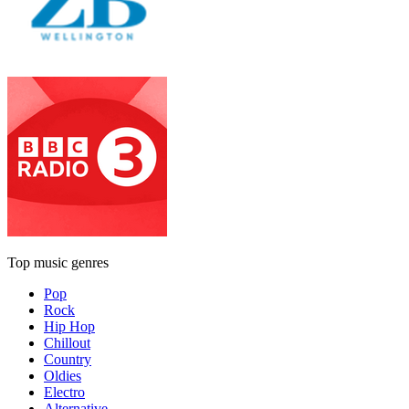
Top music genres
Pop
Rock
Hip Hop
Chillout
Country
Oldies
Electro
Alternative