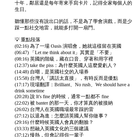
十年，鄰居還是每年寄來手寫卡片，記得全家每個人的
生日。
聽懂那些沒有說出口的話，不是為了學會演戲，而是少
踩一點社交地雷，就能多打開一扇門。
💡 重點段落
(02:16) 為了一場 Oasis 演唱會，她就這樣留在英國
(06:47) 「Let me think about it」其實是「不要」
(08:16) 英國的階級，藏在口音、穿著和用字裡
(12:37) take the piss：為什麼英國人這麼愛虧人？
(14:48) 自嘲，是英國社交的入場券
(15:58) 台灣人「講話太直接」，有時反而是優點
(17:17) 現場翻譯：Brilliant、No rush、We should have a
drink sometime
(20:28) 說 It's fine 的時候，通常一點都不 fine
(22:02) 被 banter 的那一天，你才算真的被接納
(26:02) 台灣人在英國職場最常踩的雷
(27:12) 以退為進：怎麼請英國人幫你做事？
(29:16) 什麼時候英國人會真的翻臉？
(33:33) 想融入英國文化的三個建議
(37:12) 慢熱，但會記得你一輩子