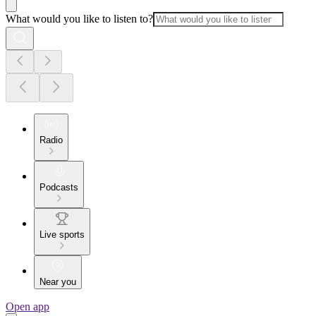
What would you like to listen to?
Radio
Podcasts
Live sports
Near you
Open app