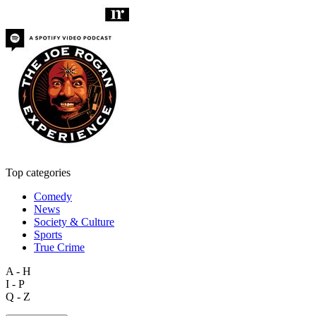
Top categories
Comedy
News
Society & Culture
Sports
True Crime
A - H
I - P
Q - Z