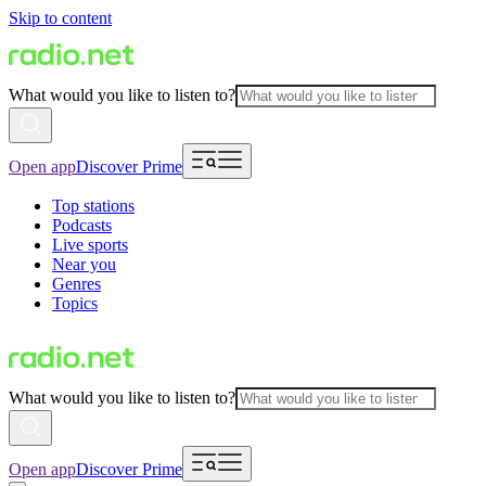
Skip to content
What would you like to listen to?
Open app
Discover Prime
Top stations
Podcasts
Live sports
Near you
Genres
Topics
What would you like to listen to?
Open app
Discover Prime