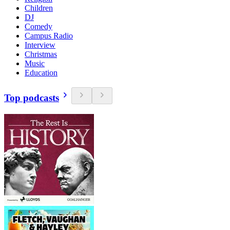
Children
DJ
Comedy
Campus Radio
Interview
Christmas
Music
Education
Top podcasts