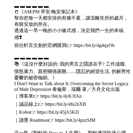
▬ ▬ ▬ ▬ ▬ ▬
📒《AM:PM 早安:晚安筆記本》
幫你把每一天都安排的有條不紊，讓流離失所的歲月，
有個安放的所在。
透過這一早一晚的小小儀式感，決定我們一生的幸福
感❣️
前往軒言文創的官網購買👉 https://bit.ly/4g4qyOb
▬ ▬ ▬ ▬ ▬ ▬
📚《這沒什麼好說的: 我的男言之隱誰在乎? 工作成癮、
憤怒暴力、親密關係困難……隱忍的絕望生活, 拆解男性
憂鬱的祕密枷鎖。》
I Don't Want to Talk about It: Overcoming the Secret Legacy
of Male Depression 泰倫斯．瑞爾 著／方舟文化出版
｜博客來👉 https://bit.ly/4yK3fAn
｜誠品線上👉 https://bit.ly/4fu2nXB
｜Kobo👉 https://bit.ly/45jA5KD
｜讀墨 Readmoo👉 https://bit.ly/4pzzSfM
這一集《劉軒的 How to 人生學》，劉軒邀請臨床心理