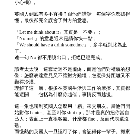
小心機》。
英國人到底有多不直接？跟他們講話，每個字你都聽得
懂，最後卻完全誤會了對方的意思。
「Let me think about it」其實是「不要」；
「No rush」的意思通常是請你快一點；
「We should have a drink sometime」，多半就到此為止
了。
連一句 No 都不用說出口，拒絕已經完成。
讀者太太說，這套迂迴不是虛偽，而是他們對禮貌的想
像：怎麼表達意見又不讓對方難堪，怎麼保持距離又不
顯得冷漠。
理解了這一層，很多在英國生活與工作的摩擦，其實都
能避開——包括為什麼你越催，事情反而越慢。
這一集也聊到英國人怎麼用「虧」來交朋友。當他們開
始對你 banter、甚至叫你 shut up，那才是真的把你當自
己人；表面上一直很客氣、什麼都 fine，反而代表還沒
熟。
而慢熱的英國人一旦認可了你，會記得你一輩子。搬家