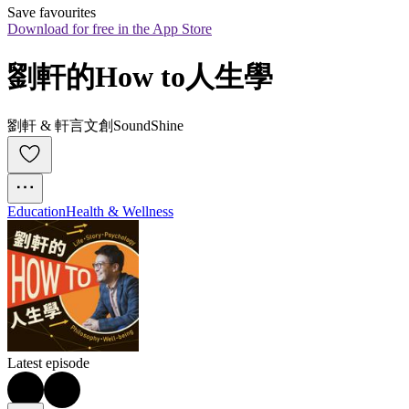
Save favourites
Download for free in the App Store
劉軒的How to人生學
劉軒 & 軒言文創SoundShine
Education
Health & Wellness
Latest episode