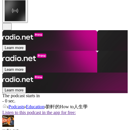
Learn more
Learn more
Learn more
The podcast starts in
- 0 sec.
Podcasts
Education
劉軒的How to人生學
Listen to this podcast in the app for free: