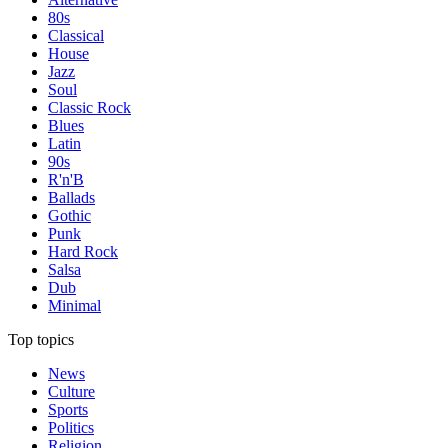
80s
Classical
House
Jazz
Soul
Classic Rock
Blues
Latin
90s
R'n'B
Ballads
Gothic
Punk
Hard Rock
Salsa
Dub
Minimal
Top topics
News
Culture
Sports
Politics
Religion