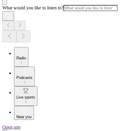
What would you like to listen to?
Radio
Podcasts
Live sports
Near you
Open app