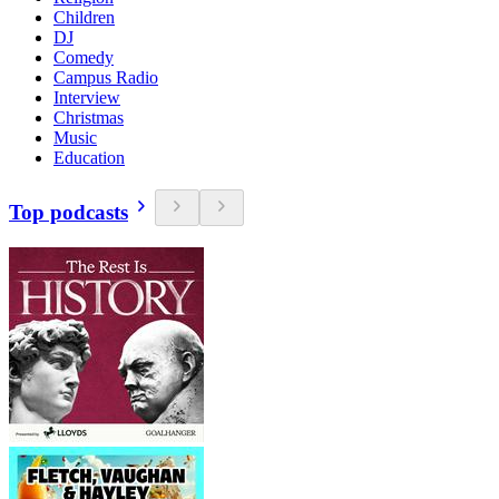
Children
DJ
Comedy
Campus Radio
Interview
Christmas
Music
Education
Top podcasts