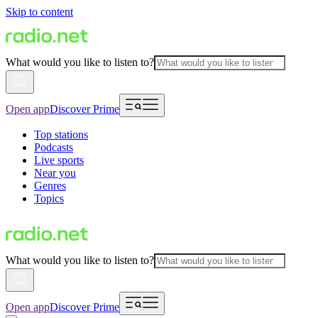
Skip to content
What would you like to listen to?
Open app
Discover Prime
Top stations
Podcasts
Live sports
Near you
Genres
Topics
What would you like to listen to?
Open app
Discover Prime