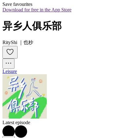
Save favourites
Download for free in the App Store
异乡人俱乐部
RityShi ｜也粆
Leisure
Latest episode