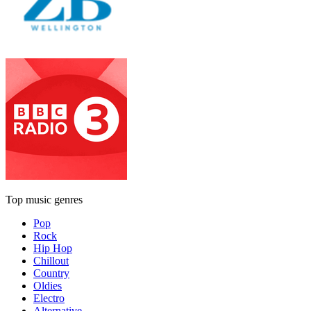
Top music genres
Pop
Rock
Hip Hop
Chillout
Country
Oldies
Electro
Alternative