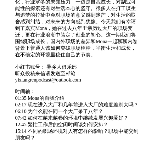
化，行业寒冬的未知压力；一边是自我成长，对副业可
能性的探索还有对生活本心的坚守。很多人在打工谋生
与追梦的拉扯中会对职场的意义感到迷茫，对生活的取
舍感到纠结，对未来的方向感到犹豫。今天我们有幸请
到了嘉宾Mona，她在过去八年里亲历过大厂的职场变
迁，更在行业浪潮中笃定了创业的初心。这一期我们将
围绕职场成长，国内外职场的差异和Mona一起聊聊内卷
背景下普通人该如何突破职场桎梏，平衡生活和成长，
在不确定的环境里稳住自己的节奏。
小红书账号： 异乡人俱乐部
听众投稿来信请发送至邮箱：
yixiangrenpodcast@outlook.com
时间轴：
01:35 Mona的自我介绍
02:17 现在进入大厂和几年前进入大厂的难度差别大吗？
06:10 为什么能在同一个大厂呆了八年？
07:42 如何在越来越卷的环境中继续发展兴趣爱好？
12:45 繁忙工作后的空闲时间该如何安排？
15:14 不同的职场环境对人有怎样的影响？职场中能交到
朋友吗？