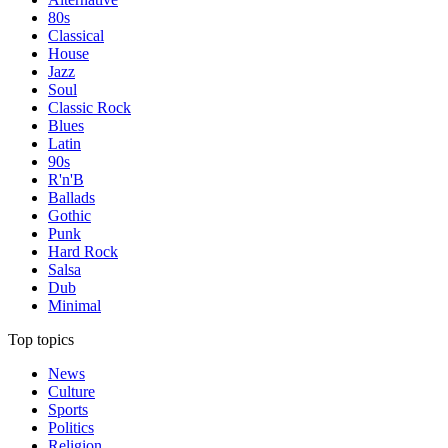
80s
Classical
House
Jazz
Soul
Classic Rock
Blues
Latin
90s
R'n'B
Ballads
Gothic
Punk
Hard Rock
Salsa
Dub
Minimal
Top topics
News
Culture
Sports
Politics
Religion