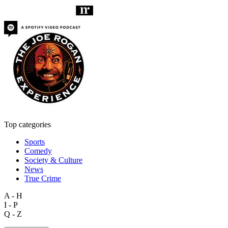
Top categories
Sports
Comedy
Society & Culture
News
True Crime
A - H
I - P
Q - Z