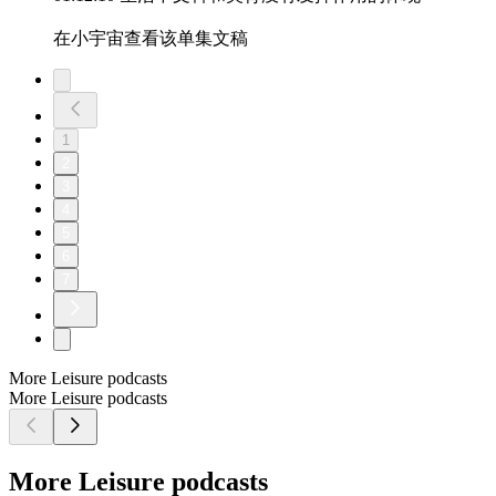
在小宇宙查看该单集文稿
1
2
3
4
5
6
7
More Leisure podcasts
More Leisure podcasts
More Leisure podcasts