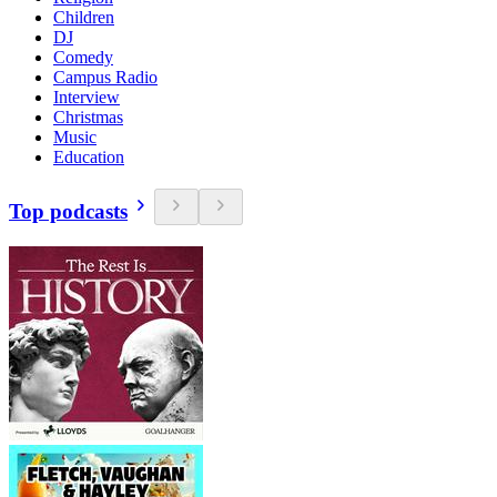
Children
DJ
Comedy
Campus Radio
Interview
Christmas
Music
Education
Top podcasts