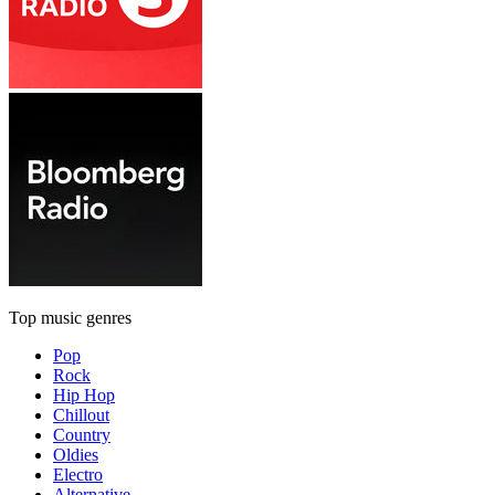
Top music genres
Pop
Rock
Hip Hop
Chillout
Country
Oldies
Electro
Alternative