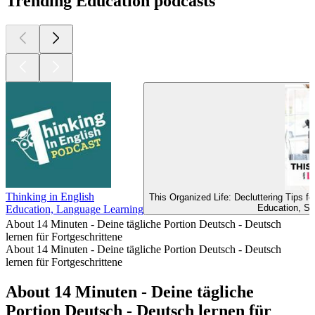
Trending Education podcasts
Thinking in English
This Organized Life: Decluttering Tips 
Education, Se
Education, Language Learning
About 14 Minuten - Deine tägliche Portion Deutsch - Deutsch
lernen für Fortgeschrittene
About 14 Minuten - Deine tägliche Portion Deutsch - Deutsch
lernen für Fortgeschrittene
About 14 Minuten - Deine tägliche
Portion Deutsch - Deutsch lernen für