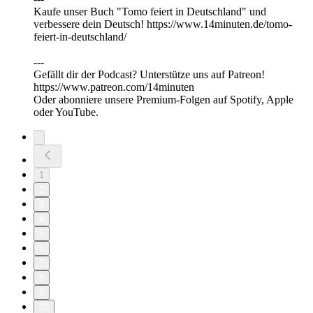
Kaufe unser Buch "Tomo feiert in Deutschland" und
verbessere dein Deutsch! https://www.14minuten.de/tomo-
feiert-in-deutschland/
---
Gefällt dir der Podcast? Unterstütze uns auf ⁠⁠⁠⁠⁠⁠⁠⁠⁠⁠⁠⁠Patreon⁠⁠⁠⁠⁠⁠⁠⁠⁠⁠⁠⁠!
https://www.patreon.com/14minuten
Oder abonniere unsere Premium-Folgen auf Spotify, Apple
oder YouTube.
1
2
3
4
5
6
7
8
9
10