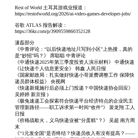
Rest of World 土耳其游戏业报道：
https://restofworld.org/2026/ai-video-games-developer-jobs/
谷歌 ATLAS 报告解读：
https://36kr.com/p/3909559860352128
潇磊部分
《中青评论：“以后快递地址只写到小区”上热搜，真的
是“妙招”吗？》 席聪聪 中青评论
《中通快递2025年第三季度投资人演示材料》 中通快递
《让快递个人信息更安全》 韩鑫 人民日报
《国家邮政局：扎实做好快递小哥派费调整工作 保障快
递员群体权益》 央视网
《快递新规施行后必须上门投递？中国快递协会回应》
吴婷婷 新京报 )
《极兔速递工会探索符合快递平台经济特点的企业民主
管理新路径——职工诉求第一时间“收件”》 裴龙翔 工人
日报
《价格战歇火，义乌快递业被“分蛋糕”？》 吴超 南方周
末
《“1元发全国”是否终结？快递员收入有没有提高？——