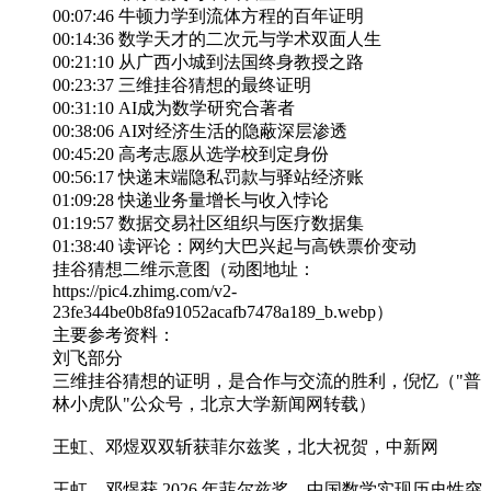
00:07:46 牛顿力学到流体方程的百年证明
00:14:36 数学天才的二次元与学术双面人生
00:21:10 从广西小城到法国终身教授之路
00:23:37 三维挂谷猜想的最终证明
00:31:10 AI成为数学研究合著者
00:38:06 AI对经济生活的隐蔽深层渗透
00:45:20 高考志愿从选学校到定身份
00:56:17 快递末端隐私罚款与驿站经济账
01:09:28 快递业务量增长与收入悖论
01:19:57 数据交易社区组织与医疗数据集
01:38:40 读评论：网约大巴兴起与高铁票价变动
挂谷猜想二维示意图（动图地址：
https://pic4.zhimg.com/v2-
23fe344be0b8fa91052acafb7478a189_b.webp）
主要参考资料：
刘飞部分
三维挂谷猜想的证明，是合作与交流的胜利，倪忆（"普
林小虎队"公众号，北京大学新闻网转载）
王虹、邓煜双双斩获菲尔兹奖，北大祝贺，中新网
王虹、邓煜获 2026 年菲尔兹奖，中国数学实现历史性突