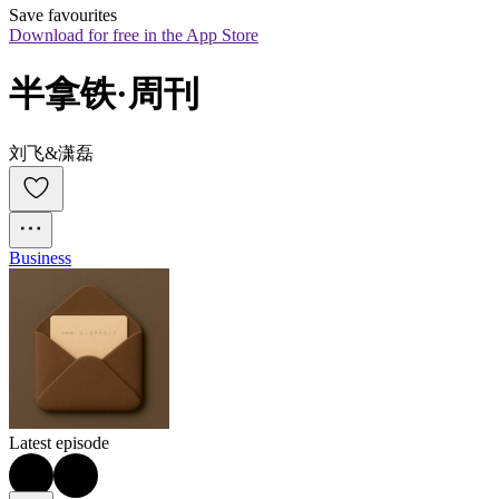
Save favourites
Download for free in the App Store
半拿铁·周刊
刘飞&潇磊
Business
Latest episode