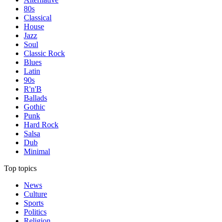
80s
Classical
House
Jazz
Soul
Classic Rock
Blues
Latin
90s
R'n'B
Ballads
Gothic
Punk
Hard Rock
Salsa
Dub
Minimal
Top topics
News
Culture
Sports
Politics
Religion