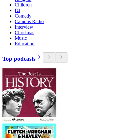
Children
DJ
Comedy
Campus Radio
Interview
Christmas
Music
Education
Top podcasts