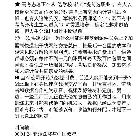
🎓 高考志愿正在从“选学校”转向“提前选职业”。有人以
接近全省最高位次的分数选择上海交大的计算机试验
班，也有人追逐公安、军校和公费师范专业；甚至有中
考高分考生主动进入“3+4”贯通培养。确定性越来越值
钱，但人生分流也因此不断提前。
📦 一次快递投诉，为什么可能直接落到派件员头上？加
盟制快递把干线网络交给总部，把最后一公里的成本和
经营风险分散给基层网点。消费者要求送货上门，快递
员却必须在每件不到一元的派费和每天数百件包裹之间
算账；看似是一场服务冲突，背后是价格战、加盟体系
和末端计价共同形成的结果。
💾 当AI公司开始为数据付费，普通人能不能分到一份？
Mozilla正在尝试建立数据交易平台，让语言社区、劳动
者和数据合作社为录音、视频及标注材料定价。另一
边，一些工厂工人正在无偿拍摄自己的工作过程，用来
训练未来可能替代他们的机器人。数据已经成为资产，
但谁有权出售、谁能够议价、收益如何分配，才是下一
阶段真正的问题。
时间轴：
00:01:24 菲尔兹奖与中国双星