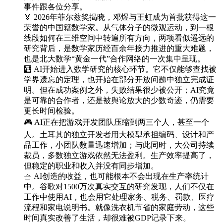
事件跟各位分享。
🏅 2026年菲尔兹奖揭晓，邓煜与王虹成为首批获得这一
荣誉的中国籍数学家。从气体分子的微观运动，到一根
线段如何在三维空间中转遍所有方向，两项看似遥远的
研究背后，是数学家历经百余年接力推进的重大难题，
也是北大数学“黄金一代”合作网络的一次集中呈现。
🧮 AI开始进入数学研究的核心环节。它不仅能够查找被
学界遗忘的定理，也开始在部分开放问题中独立完成证
明。但在成功案例之外，失败结果很少被公开；AI究竟
是可靠的合作者，还是被舆论放大的少数奇迹，仍需要
更长时间检验。
🎮 AI正在把游戏开发团队压缩到两三个人，甚至一个
人。土耳其的独立开发者用大模型承担编码、设计和产
品工作，小团队数量迅速增加；与此同时，大公司持续
裁员，多数独立游戏依然无法盈利。生产效率提高了，
但稳定的职业和收入并没有同步增加。
🧺 AI创造的收益，也可能根本不会出现在生产率统计
中。谷歌对1500万次真实交互的研究发现，人们不仅在
工作中使用AI，也会用它处理家务、税务、罚款、医疗
流程和家电说明书。就像洗衣机节省的家庭劳动，这些
时间真实改善了生活，却很难被GDP记录下来。