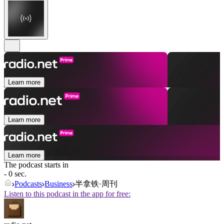
Learn more
Learn more
Learn more
The podcast starts in
- 0 sec.
Podcasts
Business
半拿铁·周刊
Listen to this podcast in the app for free: