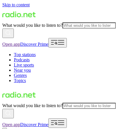
Skip to content
What would you like to listen to?
Open app
Discover Prime
Top stations
Podcasts
Live sports
Near you
Genres
Topics
What would you like to listen to?
Open app
Discover Prime