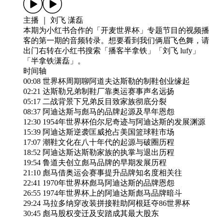
主播 ｜ 刘飞 潇磊
本期为小红书合作的「开麦世界杯」专题节目的视频播
客的第一期的音频转录。想要看到我们俩眉飞色舞，请
出门右转在小红书搜索「播客半拿铁」「刘飞 lufy」
「半拿铁潇磊」。
时间轴
00:08 世界杯周期聊阿道夫达斯勒的制鞋创业缘起
02:21 达斯勒兄弟制鞋厂靠奥运赛事声名远扬
05:17 二战背景下兄弟反目致家族彻底分裂
08:37 阿迪达斯与彪马的品牌起源及早年恩怨
12:30 1954年世界杯伯尔尼奇迹与阿迪达斯的发展渊源
15:39 阿迪达斯逆袭匡威抢占美国篮球鞋市场
17:07 潮鞋文化在八十年代的起源与破圈历程
18:52 阿迪达斯达斯勒家族的执掌与退出历程
19:54 鲁道夫创立彪马品牌的早期发展历程
21:10 彪马借奥运会赛事提升品牌知名度相关往
22:41 1970年世界杯彪马阿迪达斯的品牌恩怨
26:55 1974年世界杯上的阿迪达斯彪马品牌暗斗
29:24 马拉多纳穿改装拼接鞋助阿根廷夺86世界杯
30:45 彪马股权变迁及安踏成其最大股东