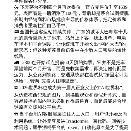
事件跟各位分享。
🍶 飞天茅台不到四个月再次提价，官方零售价升至1639
元。表面看是一瓶酒涨了100元，背后却是茅台试图摆脱
长期由经销商和市场批价主导的价格体系，把定价权和
消费者重新拉回自己手中。
🚌 全国长途客运站持续关停，广东的城际大巴却靠十几
元的票价重新火了起来。站外上下客、线上拼单、电动
车降本和平台调度，让传统班车开始长出“网约大巴”的
新形态；但这种复苏目前仍集中在少数人口密集的短途
线路。
🚄 12306也开始试点提前60天预约购票。它并不是把车
票提前两个月开售，而是先收集需求，再决定如何配置
运力。从公路到铁路，交通系统都在尝试从“按固定计划
供给”，转向“先看人往哪里走”。
⚽ 2026世界杯也成为第一届真正意义上的“AI世界杯”。
从伪造梅西犯规的图片，到换脸观众和虚假开幕式，最
容易传播的假内容未必制作得最逼真，而是最能迎合球
迷原有立场和公平焦虑。
☎️ 当平台用AI客服层层拦住人工入口，用户也开始反向
利用系统：让外卖客服讲Transformer、写代码、回答技
术问题，顺手消耗平台的Token。自动化原本是为了提高