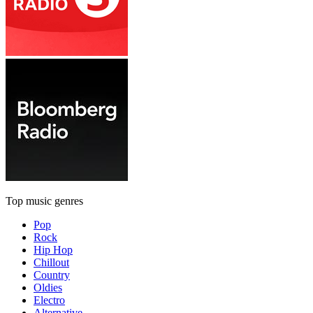
Top music genres
Pop
Rock
Hip Hop
Chillout
Country
Oldies
Electro
Alternative