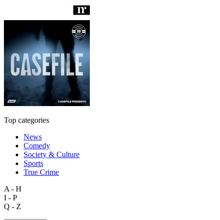
Top categories
News
Comedy
Society & Culture
Sports
True Crime
A - H
I - P
Q - Z