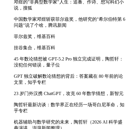
邓煜的"非典型数学家"人生：追番、作诗、想写科幻小
说，搜狐
中国数学家邓煜斩获菲尔兹奖，他研究的"希尔伯特第 6
问题"说了个啥，腾讯新闻
菲尔兹奖，维基百科
挂谷集合，维基百科
45 年数论猜想被 GPT-5.2 Pro 独立完成证明，陶哲轩：
没犯任何错误，量子位
GPT 独立破解数论猜想的背后：答案藏在 80 年前的论
文里，知乎专栏
23 岁门外汉携 ChatGPT，攻克 60 年数学猜想，新智元
陶哲轩最新访谈：数学界正在经历一场哥白尼革命，知
乎专栏
机器辅助与数学研究的未来，陶哲轩（2026 AI 科学盛
典演讲，澎湃新闻整理）