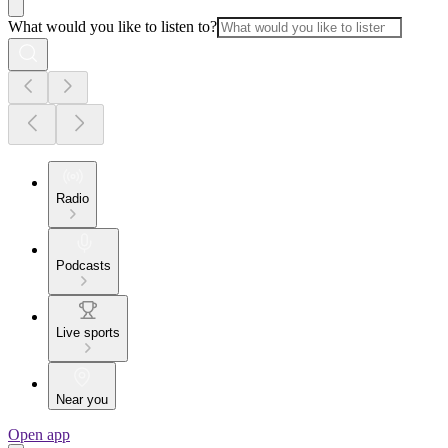
What would you like to listen to?
Radio
Podcasts
Live sports
Near you
Open app