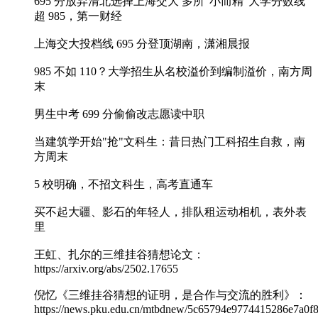
695 分放弃清北选择上海交大 多所"小而精"大学分数线
超 985，第一财经
上海交大投档线 695 分登顶湖南，潇湘晨报
985 不如 110？大学招生从名校溢价到编制溢价，南方周
末
男生中考 699 分偷偷改志愿读中职
当建筑学开始"抢"文科生：昔日热门工科招生自救，南
方周末
5 校明确，不招文科生，高考直通车
买不起大疆、影石的年轻人，排队租运动相机，表外表
里
王虹、扎尔的三维挂谷猜想论文：
https://arxiv.org/abs/2502.17655
倪忆《三维挂谷猜想的证明，是合作与交流的胜利》：
https://news.pku.edu.cn/mtbdnew/5c65794e9774415286e7a0f