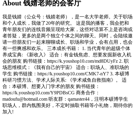
About 钱婧老师的会客厅
我是钱婧（公众号：钱婧老师），是一名大学老师。关于职场
和个人成长，我做了20年的研究。 这是我的播客，我会把和
青年朋友们的连线音频呈现给大家，这些对话算不上是咨询或
者答疑，更多的是两个独立个体之间的聊天。同时，会陆续邀
请一些朋友们一起来聊聊成长、职场和学业，会有点用，也会
有一些爽感和欢乐。 三本成长书籍： 1. 当代青年的超级个体
养成宝典: 《新收入》 适合：有金钱焦虑、想要发掘新收入机
会的朋友 购书链接：https://k.youshop10.com/md8DUyFz 2. 职
场思维模式：《我有自己的宇宙》 适合：职场人、准职场的
学生 购书链接：https://k.youshop10.com/CMK7-nY7 3. 本硕博
科研习惯方法、学术人际关系: 《学术咸鱼自救指南》。 适
合：本硕博、想要入门学术的朋友 购书链接：
https://k.youshop10.com/Y9PDBsCG 商务合作：
madoufu@hotmail.com 听友群：qamaster44，注明本硕博学生
职场人，群内氛围美好，不定时抽取书籍等小礼物，期待你的
加入!
Podcast website