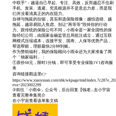
中联手”：越逼自己早起、专注、高效，反而越忍不住刷
手机、发呆、逃避。究其根源并不是意志力差，而是我
们并没看清真正的内在阻力。
自律与拖延的拉锯，其实和选保险很像：越怕选错、越
拖延，越容易陷入焦虑。别让“再等等”毁掉你的行动
力。跟传统的保险公司不同，小雨伞是一家全国性的保
险经纪公司，由国家金融监管总局批注成立，通过互联
网模式压缩成本，连接平安、国寿、人保等优势产品，
帮选帮赔，理赔最快2分钟到账。
作为赞助福利，我的保险顾问小雨伞还为大家准备了两
个「独家福利」：
①原价68元，限时1分钱，即可享受专业保险1V1咨询服
务
咨询链接戳这里👉
https://www.xiaoyusan.com/shk/wkpage/mid/index.7c287e_20
eva=2023002299
②前往「小雨伞」公众号，后台回复【钱老...去小宇宙
查看完整单集简介
在小宇宙查看该单集文稿