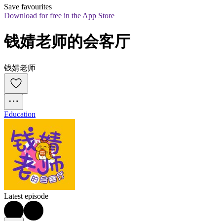
Save favourites
Download for free in the App Store
钱婧老师的会客厅
钱婧老师
Education
Latest episode