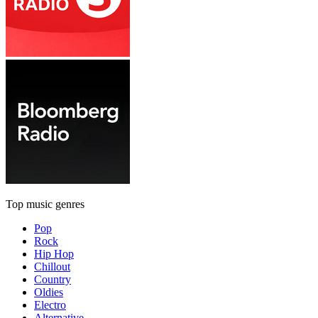
Top music genres
Pop
Rock
Hip Hop
Chillout
Country
Oldies
Electro
Alternative