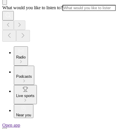
What would you like to listen to?
Radio
Podcasts
Live sports
Near you
Open app