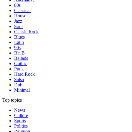
80s
Classical
House
Jazz
Soul
Classic Rock
Blues
Latin
90s
R'n'B
Ballads
Gothic
Punk
Hard Rock
Salsa
Dub
Minimal
Top topics
News
Culture
Sports
Politics
Religion