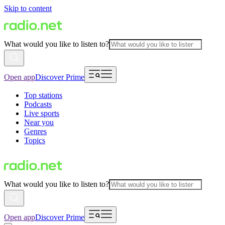
Skip to content
What would you like to listen to?
Open app
Discover Prime
Top stations
Podcasts
Live sports
Near you
Genres
Topics
What would you like to listen to?
Open app
Discover Prime