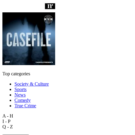
Top categories
Society & Culture
Sports
News
Comedy
True Crime
A - H
I - P
Q - Z