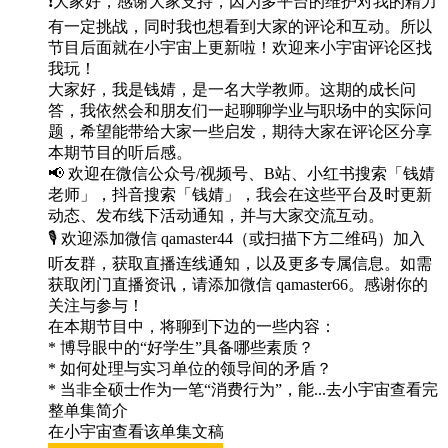
❗️大家好，感谢大家支持，因为多平台的维护对我的精力
有一定挑战，同时我也想看到大家的评论和互动。所以
节目后面就在小宇宙上更新啦！欢迎来小宇宙评论区找
我玩！
大家好，我是钱婧，是一名大学教师。这期的成长问
答，我依然会和朋友们一起聊聊学业与职场中的实际问
题，希望能带给大家一些启发，期待大家在评论区分享
本期节目的听后感。
📢 欢迎在微信公众号/视频号、B站、小红书搜索「钱婧
老师」，抖音搜索「钱婧」，我会在这些平台及时更新
动态、发布线下活动通知，并与大家交流互动。
🎙️ 欢迎添加微信 qamaster44（或扫描下方二维码）加入
听友群，获取直播连线通知，以及更多专属信息。如需
获取闭门直播资讯，请添加微信 qamaster66。感谢你的
关注与参与！
在本期节目中，将聊到下边的一些内容：
* 博导眼中的“好学生”具备哪些素质？
* 如何处理与实习单位的领导间的矛盾？
* 当非全硕士作为一笔“消费行为”，能...去小宇宙查看完
整单集简介
在小宇宙查看该单集文稿