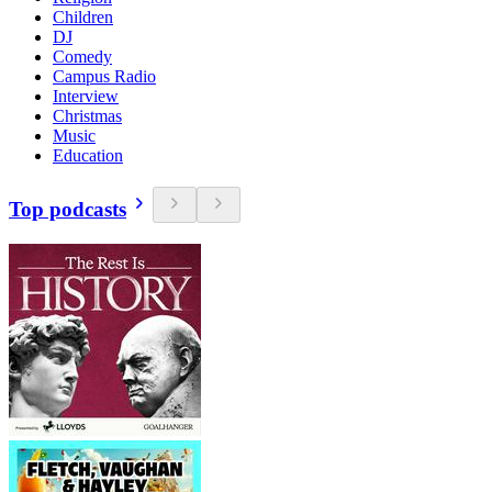
Children
DJ
Comedy
Campus Radio
Interview
Christmas
Music
Education
Top podcasts