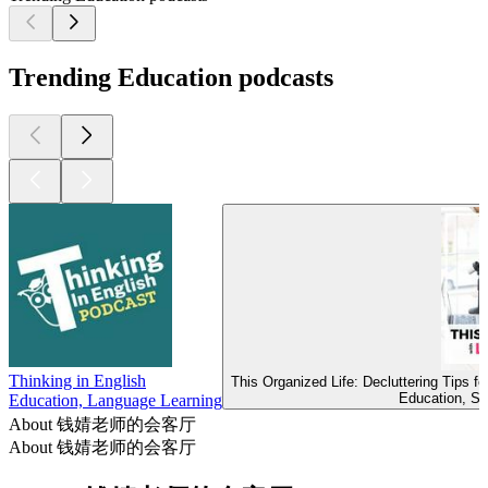
Trending Education podcasts
Thinking in English
This Organized Life: Decluttering Tips 
Education, Se
Education, Language Learning
About 钱婧老师的会客厅
About 钱婧老师的会客厅